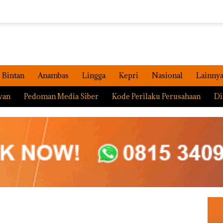
Bintan
Anambas
Lingga
Kepri
Nasional
Lainny
wan
Pedoman Media Siber
Kode Perilaku Perusahaan
Di