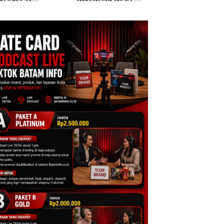
ntara” di Grand
Khusus Batam
Anak Dibawa Tanp
cure Batam
Tegaskan Perizinan
Izin: Murni Sengke
tre
Ada di BP Batam
Hak Asuh!