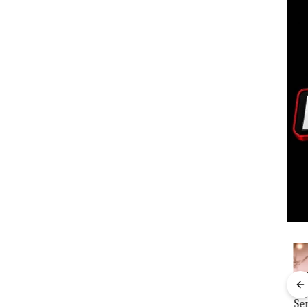
“Double
Dekan FIKP
Kejari
Ray
Winner”,
UMRAH:
Natuna
Sem