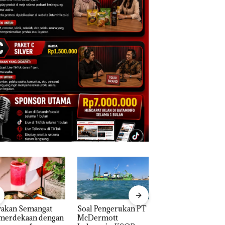
akan Semangat
‎Soal Pengerukan PT
Bukan Pidana, Pol
erdekaan dengan
McDermott
Lubuk Baja Hentik