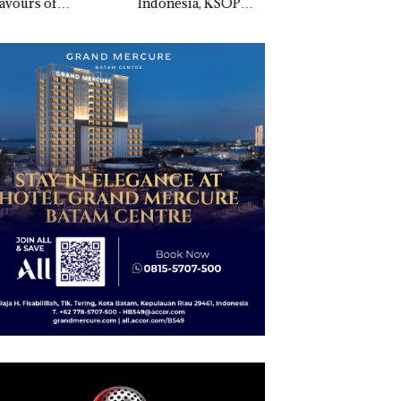
vours of
Indonesia, KSOP
Penyelidikan Lap
ntara” di Grand
Khusus Batam
Anak Dibawa Tanp
cure Batam
Tegaskan Perizinan
Izin: Murni Sengke
tre
Ada di BP Batam
Hak Asuh!