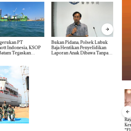
ngerukan PT
Bukan Pidana, Polsek Lubuk
“Dou
tt Indonesia, KSOP
Baja Hentikan Penyelidikan
Mele
Batam Tegaskan
Laporan Anak Dibawa Tanpa
Dua K
n Ada di BP Batam
Izin: Murni Sengketa Hak
Asuh!
an
Menteri ATR Nusron
Kejari Natuna
Ray
1,6
Wahid Sorot Skandal
Tetapkan Kades
Kem
h
Jual-Beli Kavling Laut
Selaut Nonaktif
“Fla