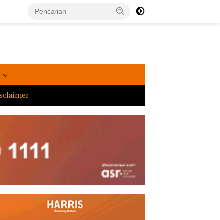
a
sclaimer