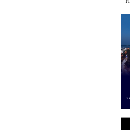
 Putih
Sedimentasi Laut di
Selaut Nonaktif
“Fla
iland
Kepri Harus
sebagai Tersangka
Nusa
Dibuktikan Secara
Korupsi APBDes,
Mer
Ilmiah, Jangan Sampai
Negara Rugi Rp533
Cen
Bertentangan dengan
Juta
Konservasi