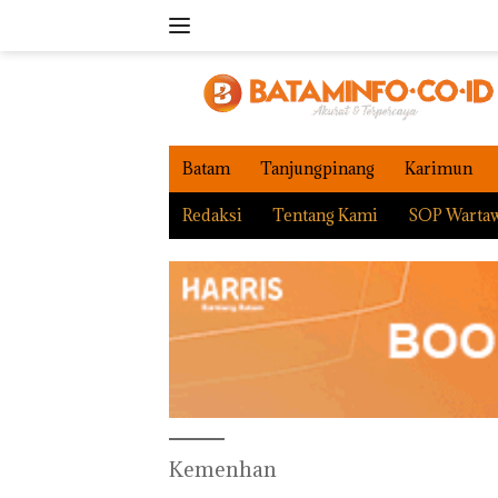
Langsung
ke
konten
Batam
Tanjungpinang
Karimun
Redaksi
Tentang Kami
SOP Warta
Kemenhan