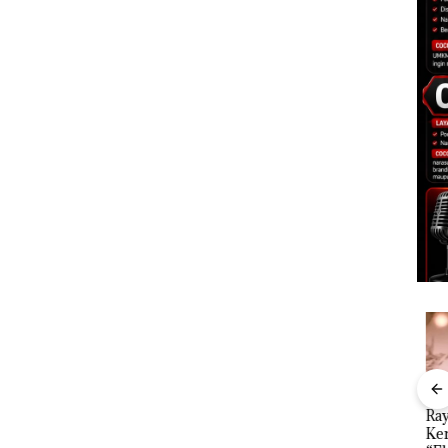
”,
Dekan FIKP UMRAH:
Kejari Natuna
Ray
sat
Pengelolaan
Tetapkan Kades
Kem