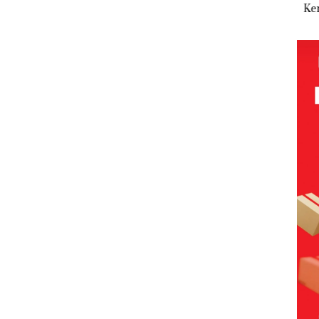
Abimanyu
Pengelolaan
Tetapkan
Kem
Baja
Melesat
Sedimentasi
Kades Selaut
n d
an
Kibarkan
Laut di Kepri
Nonaktif
“Fla
idikan
Merah Putih
Harus
sebagai
Nus
n
Dua Kali di
Dibuktikan
Tersangka
di G
ibawa
Thailand
Secara
Korupsi
Mer
zin:
Ilmiah,
APBDes,
Bat
Jangan
Negara Rugi
Cen
ta
Sampai
Rp533 Juta
uh!
Bertentangan
dengan
Konservasi