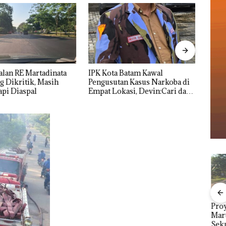
alan RE Martadinata
IPK Kota Batam Kawal
Nama
 Dikritik, Masih
Pengusutan Kasus Narkoba di
Kasu
pi Diaspal
Empat Lokasi, Devin:Cari dan
Resmi
Usut tuntas Siapa Aktor
Utamanya
but
Carolein Parewang
Viral Promo Spa
Proy
‘Disemprot’ Hakim,
Tampilkan Wanita
Mart
erta
Terkait Aksi Rusak
Berpakaian Minim,
Seku