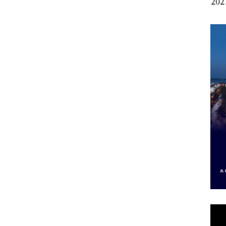
i
Kepemimpinan,Warg
Berpakaian Minim,
2027
Lapor
a Natuna Keluhkan
Polisi dan Disparbud
Pen
Sulit Temui Bupati
Batam Turun Tangan ‎
Infr
Per
Eko