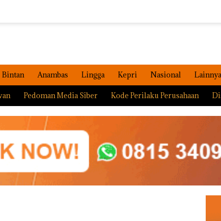
Bintan
Anambas
Lingga
Kepri
Nasional
Lainny
wan
Pedoman Media Siber
Kode Perilaku Perusahaan
Di