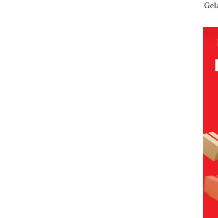
utan
Dengan
Sujapati 17
Tampilkan
Gel
Kasus
Bulan
Wanita
Pari
a di
Narkotika,
Kepemimpin
Berpakaian
KUA
Andi Morena
an,Warga
Minim, Polisi
2027
Resmi Lapor
Natuna
dan
pad
Cari
ke Polda
Keluhkan
Disparbud
Pen
ut
Kepri
Sulit Temui
Batam Turun
SDM
Siapa
Bupati
Tangan ‎
Infr
, da
nya
Per
n E