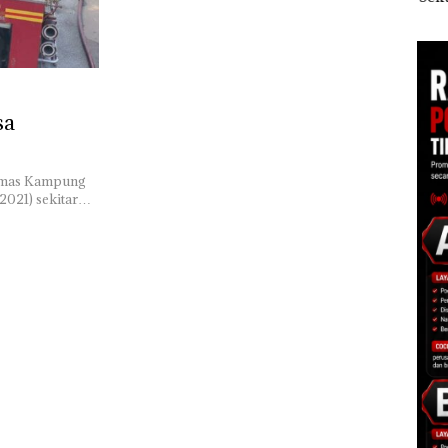
ggota
Ponsel Wartawan
Polisi dan Disparbud
Mas
s
Batam Turun Tangan ‎
Dias
s IIB
sa
esmas Kampung
/2021) sekitar…