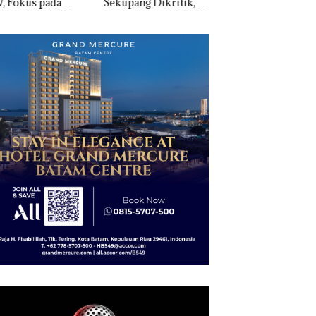
, Fokus pada
Sekupang Dikritik,
Narkoba di Empat
guatan SDM,
Masih Mulus Tapi
Lokasi, Devin:Cari
astruktur, dan
Diaspal
dan Usut tuntas Si
tumbuhan
Aktor Utamanya
nomi