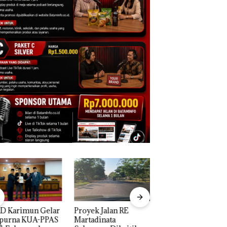
D Karimun Gelar
Proyek Jalan RE
IPK Kota Batam Ka
ipurna KUA-PPAS
Martadinata
Pengusutan Kasus