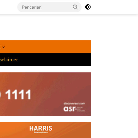
a
sclaimer