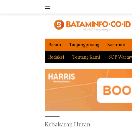
Langsung
ke
konten
Batam
Tanjungpinang
Karimun
Redaksi
Tentang Kami
SOP Warta
Kebakaran Hutan