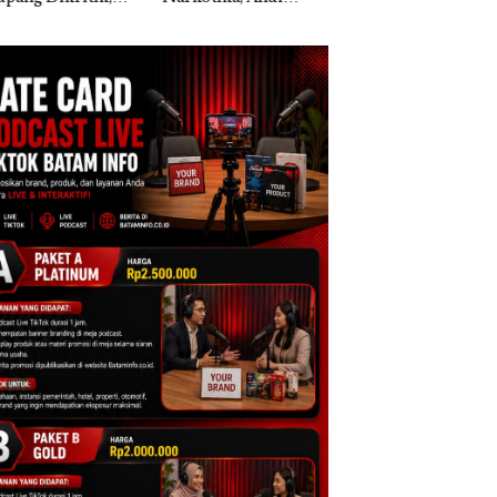
ih Mulus Tapi
Morena Resmi Lapor
a Natuna Keluhka
pal
ke Polda Kepri
Sulit Temui Bupat