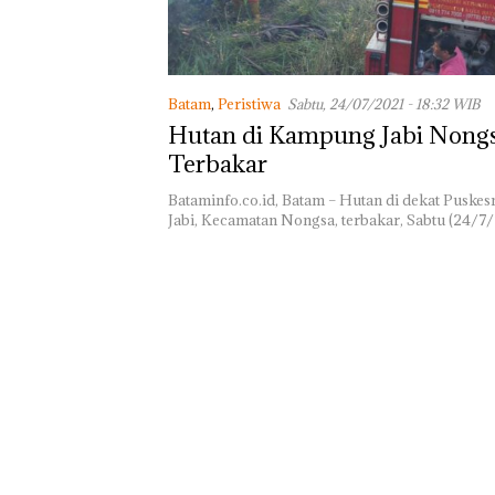
Turut Hadir An
DPD RI di Lapa
Perempuan Kela
Batam
Batam
,
Peristiwa
Sabtu, 24/07/2021 - 18:32 WIB
Hutan di Kampung Jabi Nong
Terbakar
Bataminfo.co.id, Batam – Hutan di dekat Pusk
Jabi, Kecamatan Nongsa, terbakar, Sabtu (24/7