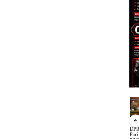
tkan
Dari Mujapati ke
Viral Promo Spa
DPR
Sujapati 17 Bulan
Tampilkan Wanita
Par