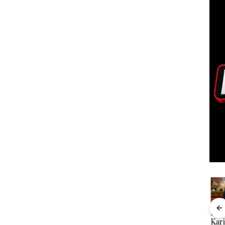
ta
Namanya
Dari
Viral Promo
DP
Kawal
Dikaitkan
Mujapati ke
Spa
Kar