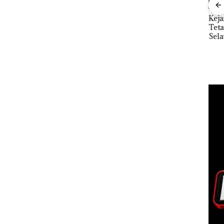
”,
Dekan FIKP UMRAH:
Kejari Natuna
Ray
sat
Pengelolaan
Tetapkan Kades
Kem
 Putih
Sedimentasi Laut di
Selaut Nonaktif
“Fla
iland
Kepri Harus
sebagai Tersangka
Nusa
Dibuktikan Secara
Korupsi APBDes,
Mer
Ilmiah, Jangan Sampai
Negara Rugi Rp533
Cen
Bertentangan dengan
Juta
Konservasi