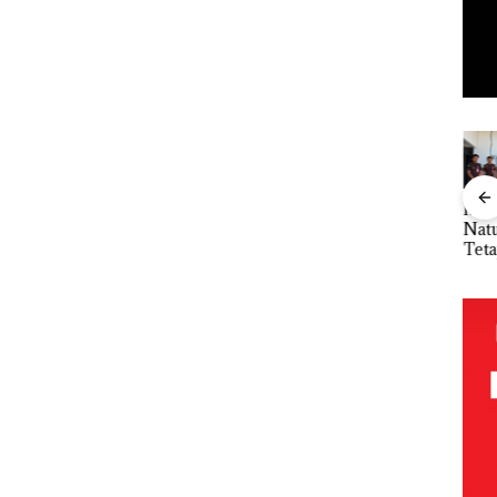
“Double
Dekan FIKP
Kejari
Ray
Winner”,
UMRAH:
Natuna
Sem
Abimanyu
Pengelolaan
Tetapkan
Kem
Baja
Melesat
Sedimentasi
Kades Selaut
n d
an
Kibarkan
Laut di Kepri
Nonaktif
“Fla
idikan
Merah Putih
Harus
sebagai
Nus
n
Dua Kali di
Dibuktikan
Tersangka
di G
ibawa
Thailand
Secara
Korupsi
Mer
zin:
Ilmiah,
APBDes,
Bat
Jangan
Negara Rugi
Cen
ta
Sampai
Rp533 Juta
uh!
Bertentangan
dengan
Konservasi