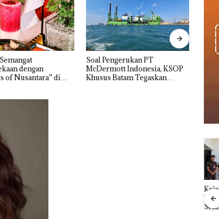
ngerukan PT
Bukan Pidana, Polsek Lubuk
“Dou
tt Indonesia, KSOP
Baja Hentikan Penyelidikan
Mele
Batam Tegaskan
Laporan Anak Dibawa Tanpa
Dua K
n Ada di BP Batam
Izin: Murni Sengketa Hak
Asuh!
Kejari Natuna
Ray
Menteri ATR Nusron
Tetapkan Kades
Kem
Wahid Sorot Skandal
Selaut Nonaktif
“Fla
Jual-Beli Kavling Laut
sebagai Tersangka
Nusa
di Batam