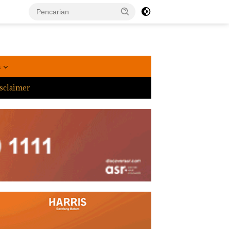
a
sclaimer