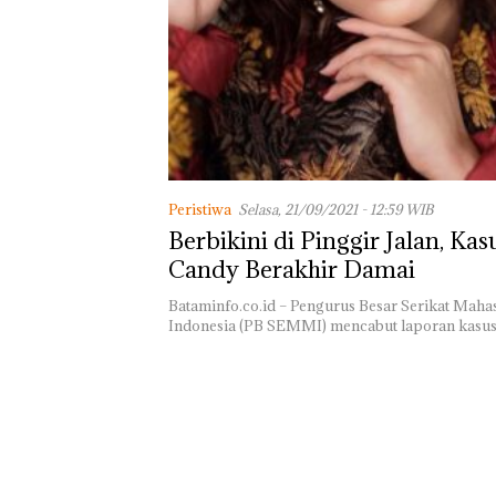
TNI AL Gagalk
Penyelundupan 
Ton Pasir Tima
Ilegal di Lingga,
Disembunyikan
Bawah Keramb
untuk Diselun
ke Malaysia
Peristiwa
Selasa, 21/09/2021 - 12:59 WIB
Berbikini di Pinggir Jalan, Kas
Candy Berakhir Damai
Bataminfo.co.id – Pengurus Besar Serikat Mah
Indonesia (PB SEMMI) mencabut laporan kasus