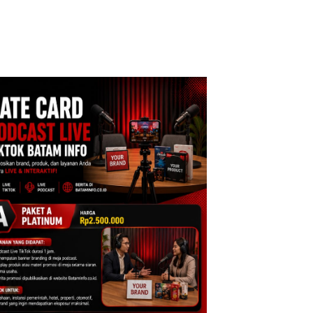
cure Batam
Tegaskan Perizinan
Izin: Murni Sengke
tre
Ada di BP Batam
Hak Asuh!