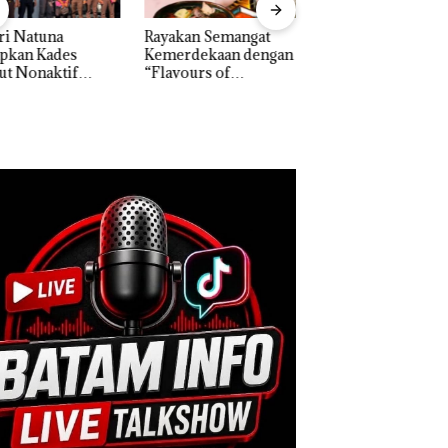
akan Semangat
‎Soal Pengerukan PT
Bukan Pidana, Pol
erdekaan dengan
McDermott
Lubuk Baja Hentik
vours of
Indonesia, KSOP
Penyelidikan Lap
ntara” di Grand
Khusus Batam
Anak Dibawa Tanp
cure Batam
Tegaskan Perizinan
Izin: Murni Sengke
tre
Ada di BP Batam
Hak Asuh!