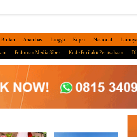
Bintan
Anambas
Lingga
Kepri
Nasional
Lainny
wan
Pedoman Media Siber
Kode Perilaku Perusahaan
Di