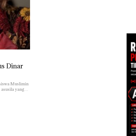
Korupsi APBDes,
Mer
Negara Rugi Rp533
Cen
an
Juta
1,6
h
 di
ah
dupkan
us Dinar
asiswa Muslimin
 asusila yang…