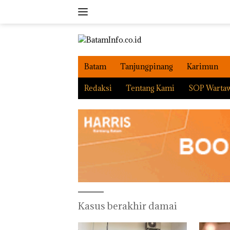
Langsung
ke
konten
Batam
Tanjungpinang
Karimun
Redaksi
Tentang Kami
SOP Warta
Kasus berakhir damai