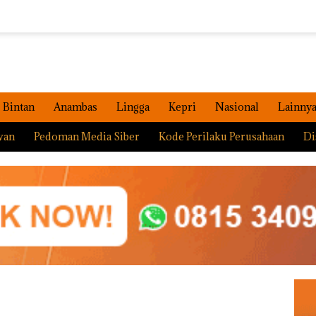
Bintan
Anambas
Lingga
Kepri
Nasional
Lainny
wan
Pedoman Media Siber
Kode Perilaku Perusahaan
Di