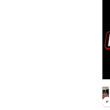
“Double
Dekan FIKP
Kejari
Ray
Winner”,
UMRAH:
Natuna
Sem