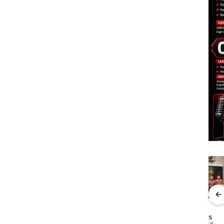
”,
Dekan FIKP UMRAH:
Kejari Natuna
Ray
sat
Pengelolaan
Tetapkan Kades
Kem