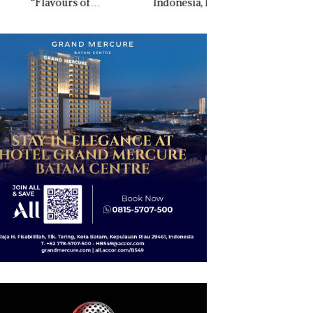
vours of
Indonesia, KSOP
Penyelidikan Lap
ntara” di Grand
Khusus Batam
Anak Dibawa Tanp
cure Batam
Tegaskan Perizinan
Izin: Murni Sengke
tre
Ada di BP Batam
Hak Asuh!