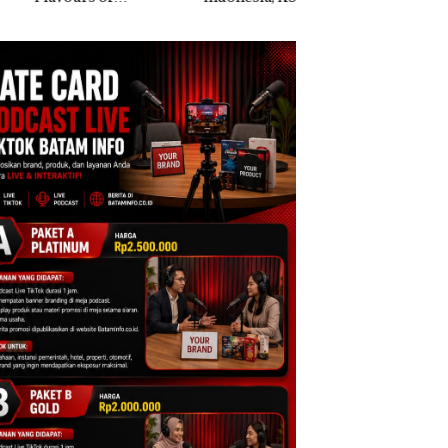
ntara” di Grand
Khusus Batam
Anak Dibawa Tanp
cure Batam
Tegaskan Perizinan
Izin: Murni Sengke
tre
Ada di BP Batam
Hak Asuh!