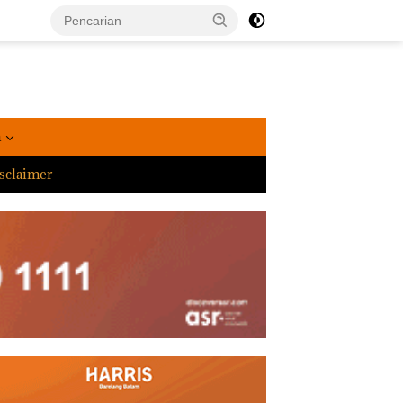
a
sclaimer