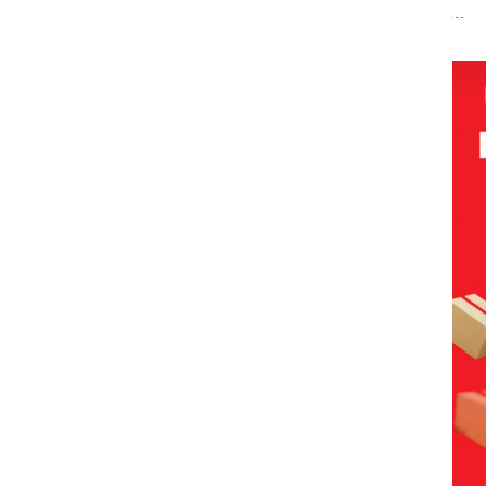
Abimanyu
Pengelolaan
Tetapkan
Kem
Baja
Melesat
Sedimentasi
Kades Selaut
n d
an
Kibarkan
Laut di Kepri
Nonaktif
“Fla
idikan
Merah Putih
Harus
sebagai
Nus
n
Dua Kali di
Dibuktikan
Tersangka
di G
ibawa
Thailand
Secara
Korupsi
Mer
zin:
Ilmiah,
APBDes,
Bat
Jangan
Negara Rugi
Cen
ta
Sampai
Rp533 Juta
uh!
Bertentangan
dengan
Konservasi