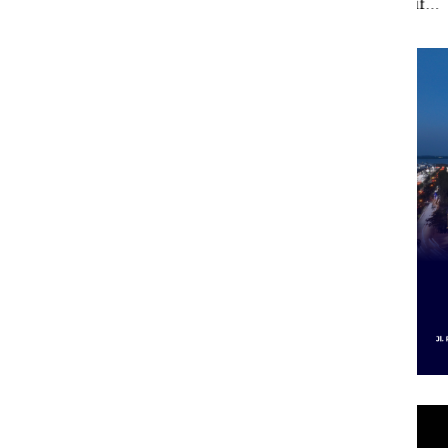
 Putih
Sedimentasi Laut di
Selaut Nonaktif
“Fla
iland
Kepri Harus
sebagai Tersangka
Nusa
Dibuktikan Secara
Korupsi APBDes,
Mer
Ilmiah, Jangan Sampai
Negara Rugi Rp533
Cen
Bertentangan dengan
Juta
Konservasi