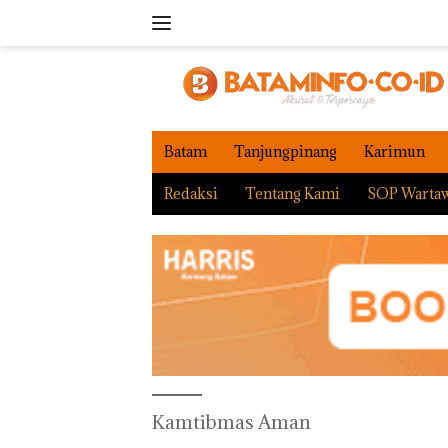
Langsung
ke
konten
Batam
Tanjungpinang
Karimun
Redaksi
Tentang Kami
SOP Warta
Kamtibmas Aman