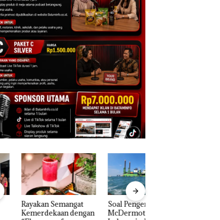
akan Semangat
‎Soal Pengerukan PT
Bukan Pidana, Pol
erdekaan dengan
McDermott
Lubuk Baja Hentik