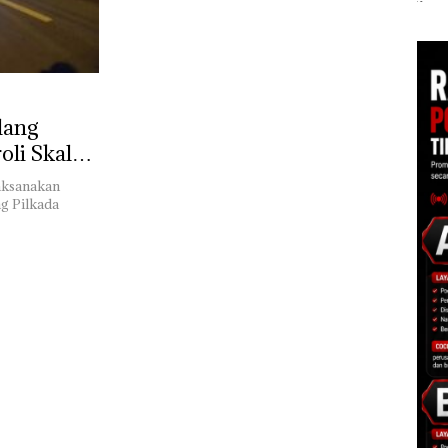
di Batam
sebagai Tersangka
Nusa
 di
Korupsi APBDes,
Mer
ah
Negara Rugi Rp533
Cen
dupkan
Juta
lang
oli Skala
laksanakan
g Pilkada