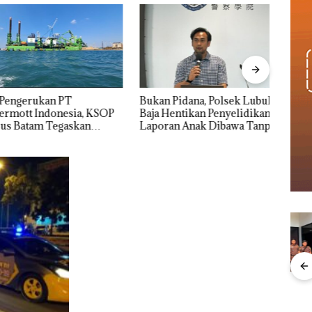
ngerukan PT
Bukan Pidana, Polsek Lubuk
“Dou
tt Indonesia, KSOP
Baja Hentikan Penyelidikan
Mele
Batam Tegaskan
Laporan Anak Dibawa Tanpa
Dua K
n Ada di BP Batam
Izin: Murni Sengketa Hak
Asuh!
an
Menteri ATR Nusron
Kejari Natuna
Ray
1,6
Wahid Sorot Skandal
Tetapkan Kades
Kem
h
Jual-Beli Kavling Laut
Selaut Nonaktif
“Fla