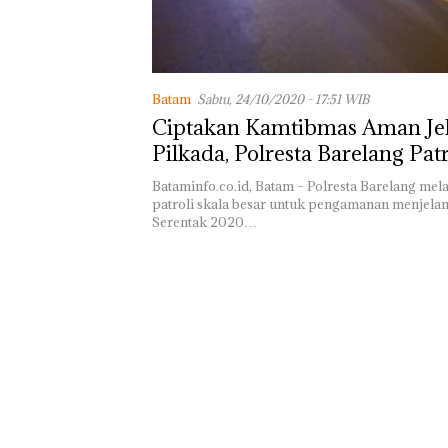
Ilegal di Lingga,
Disembunyikan
Bawah Keramb
untuk Diselun
ke Malaysia
Batam
Sabtu, 24/10/2020 - 17:51 WIB
Ciptakan Kamtibmas Aman Je
Pilkada, Polresta Barelang Patr
Besar
Bataminfo.co.id, Batam – Polresta Barelang me
patroli skala besar untuk pengamanan menjelan
Serentak 2020…