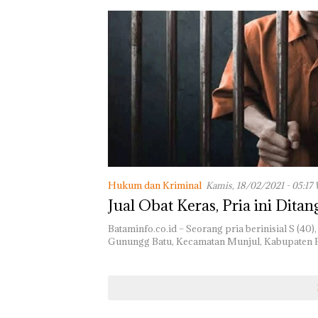
Hukum dan Kriminal
Kamis, 18/02/2021 - 05:17
Jual Obat Keras, Pria ini Ditan
Bataminfo.co.id – Seorang pria berinisial S (40)
Gunungg Batu, Kecamatan Munjul, Kabupaten