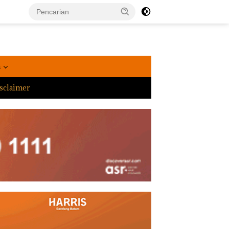
a
sclaimer