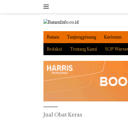
Langsung
ke
konten
Batam
Tanjungpinang
Karimun
Redaksi
Tentang Kami
SOP Warta
Jual Obat Keras