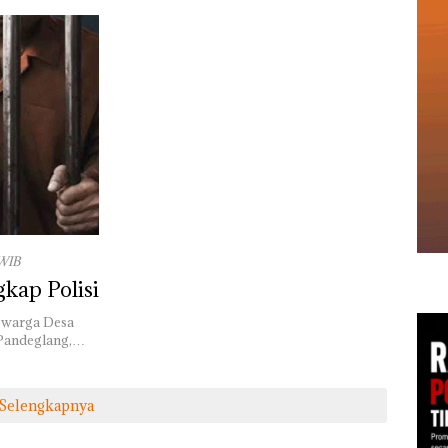
 WIB
gkap Polisi
, warga Desa
 Pandeglang,…
Selengkapnya