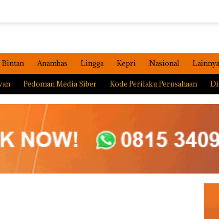
Bintan
Anambas
Lingga
Kepri
Nasional
Lainny
wan
Pedoman Media Siber
Kode Perilaku Perusahaan
Di