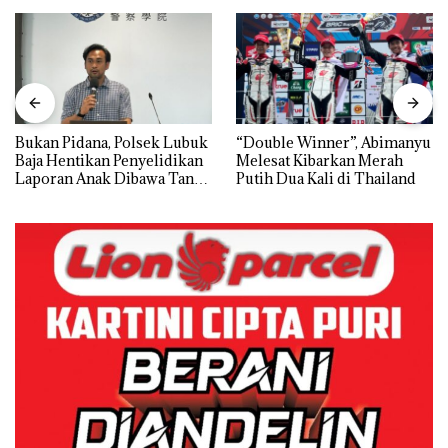
Bukan Pidana, Polsek Lubuk
“Double Winner”, Abimanyu
Baja Hentikan Penyelidikan
Melesat Kibarkan Merah
Laporan Anak Dibawa Tanpa
Putih Dua Kali di Thailand
Izin: Murni Sengketa Hak
Asuh!