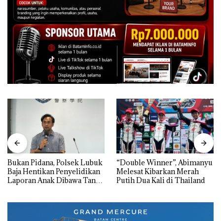
Bukan Pidana, Polsek Lubuk
“Double Winner”, Abimanyu
Baja Hentikan Penyelidikan
Melesat Kibarkan Merah
Laporan Anak Dibawa Tanpa
Putih Dua Kali di Thailand
Izin: Murni Sengketa Hak
Asuh!