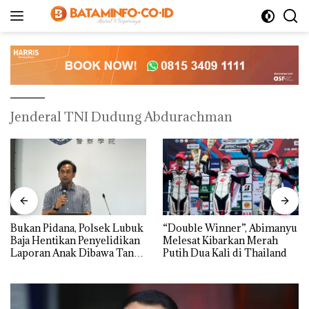
Langsung
ke
konten
Jenderal TNI Dudung Abdurachman
Bukan Pidana, Polsek Lubuk
“Double Winner”, Abimanyu
Baja Hentikan Penyelidikan
Melesat Kibarkan Merah
Laporan Anak Dibawa Tanpa
Putih Dua Kali di Thailand
Izin: Murni Sengketa Hak
Asuh!