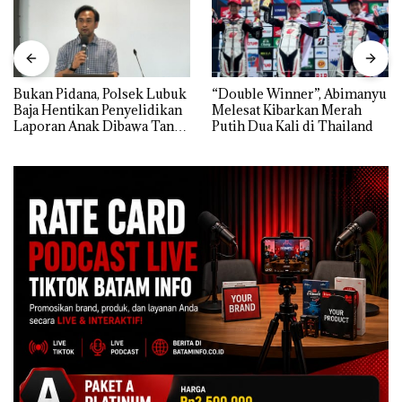
Bukan Pidana, Polsek Lubuk
“Double Winner”, Abimanyu
Baja Hentikan Penyelidikan
Melesat Kibarkan Merah
Laporan Anak Dibawa Tanpa
Putih Dua Kali di Thailand
Izin: Murni Sengketa Hak
Asuh!