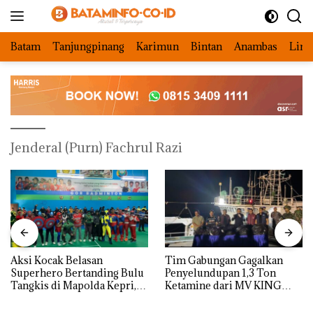
Langsung
ke
konten
Batam
Tanjungpinang
Karimun
Bintan
Anambas
Ling
Jenderal (Purn) Fachrul Razi
Aksi Kocak Belasan
Tim Gabungan Gagalkan
Superhero Bertanding Bulu
Penyelundupan 1,3 Ton
Tangkis di Mapolda Kepri,
Ketamine dari MV KING
Sambut HUT RI Ke-81