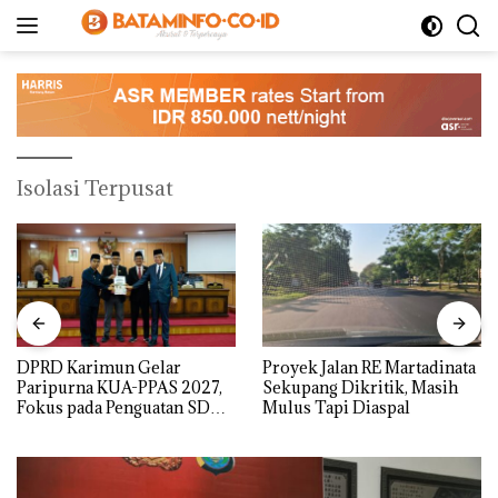
Langsung
ke
konten
Isolasi Terpusat
DPRD Karimun Gelar
Proyek Jalan RE Martadinata
Paripurna KUA-PPAS 2027,
Sekupang Dikritik, Masih
Fokus pada Penguatan SDM,
Mulus Tapi Diaspal
Infrastruktur, dan
Pertumbuhan Ekonomi