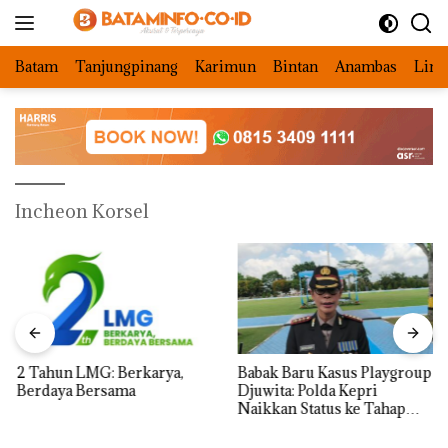
Langsung
ke
konten
Batam
Tanjungpinang
Karimun
Bintan
Anambas
Ling
Incheon Korsel
2 Tahun LMG: Berkarya,
Babak Baru Kasus Playgroup
Berdaya Bersama
Djuwita: Polda Kepri
Naikkan Status ke Tahap
Penyidikan!