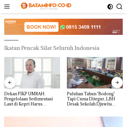
Langsung
ke
konten
Ikatan Pencak Silat Seluruh Indonesia
Dekan FIKP UMRAH:
Puluhan Tahun ‘Bodong’
Pengelolaan Sedimentasi
Tapi Cuma Ditegur, LBH
Laut di Kepri Harus
Desak Sekolah Djuwita
Dibuktikan Secara Ilmiah,
Batam Segera Ditutup!
Jangan Sampai Bertentangan
dengan Konservasi