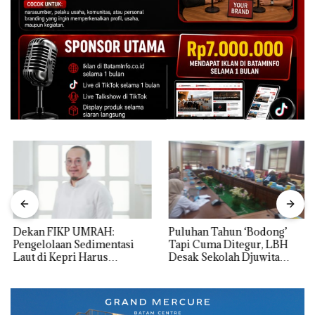
Dekan FIKP UMRAH:
Puluhan Tahun ‘Bodong’
Pengelolaan Sedimentasi
Tapi Cuma Ditegur, LBH
Laut di Kepri Harus
Desak Sekolah Djuwita
Dibuktikan Secara Ilmiah,
Batam Segera Ditutup!
Jangan Sampai Bertentangan
dengan Konservasi