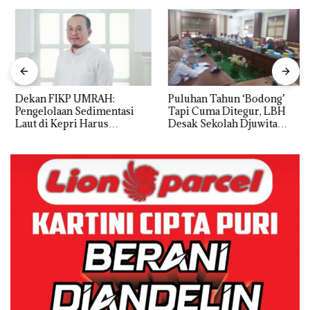
Dekan FIKP UMRAH:
Puluhan Tahun ‘Bodong’
Pengelolaan Sedimentasi
Tapi Cuma Ditegur, LBH
Laut di Kepri Harus
Desak Sekolah Djuwita
Dibuktikan Secara Ilmiah,
Batam Segera Ditutup!
Jangan Sampai Bertentangan
dengan Konservasi