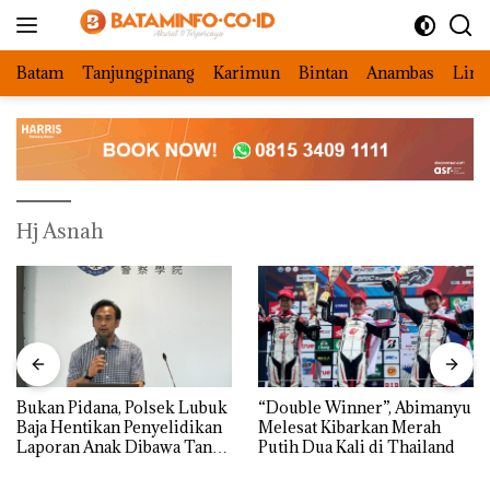
Langsung
ke
konten
Batam
Tanjungpinang
Karimun
Bintan
Anambas
Ling
Hj Asnah
Bukan Pidana, Polsek Lubuk
“Double Winner”, Abimanyu
Baja Hentikan Penyelidikan
Melesat Kibarkan Merah
Laporan Anak Dibawa Tanpa
Putih Dua Kali di Thailand
Izin: Murni Sengketa Hak
Asuh!