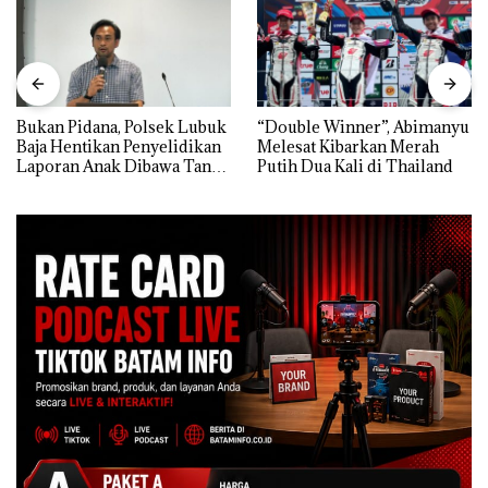
Bukan Pidana, Polsek Lubuk
“Double Winner”, Abimanyu
Baja Hentikan Penyelidikan
Melesat Kibarkan Merah
Laporan Anak Dibawa Tanpa
Putih Dua Kali di Thailand
Izin: Murni Sengketa Hak
Asuh!