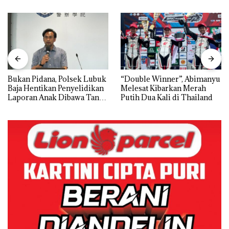
Bukan Pidana, Polsek Lubuk
“Double Winner”, Abimanyu
Baja Hentikan Penyelidikan
Melesat Kibarkan Merah
Laporan Anak Dibawa Tanpa
Putih Dua Kali di Thailand
Izin: Murni Sengketa Hak
Asuh!