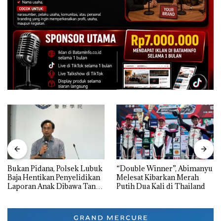
Bukan Pidana, Polsek Lubuk
“Double Winner”, Abimanyu
Baja Hentikan Penyelidikan
Melesat Kibarkan Merah
Laporan Anak Dibawa Tanpa
Putih Dua Kali di Thailand
Izin: Murni Sengketa Hak
Asuh!