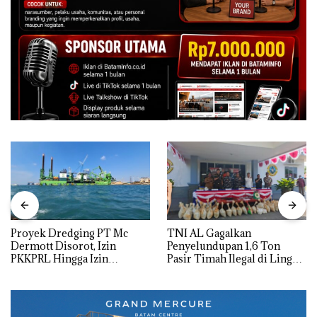
Proyek Dredging PT Mc
TNI AL Gagalkan
Dermott Disorot, Izin
Penyelundupan 1,6 Ton
PKKPRL Hingga Izin
Pasir Timah Ilegal di Lingga,
Lingkungan Dipertanyakan
Disembunyikan di Bawah
Kerambah untuk
Diselundupkan ke Malaysia