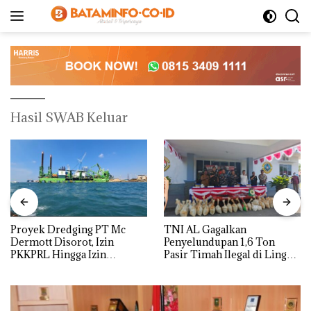
Langsung
ke
konten
Hasil SWAB Keluar
Proyek Dredging PT Mc
TNI AL Gagalkan
Dermott Disorot, Izin
Penyelundupan 1,6 Ton
PKKPRL Hingga Izin
Pasir Timah Ilegal di Lingga,
Lingkungan Dipertanyakan
Disembunyikan di Bawah
Kerambah untuk
Diselundupkan ke Malaysia