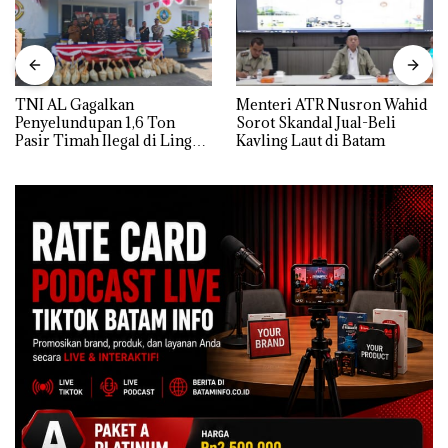
TNI AL Gagalkan
Menteri ATR Nusron Wahid
Penyelundupan 1,6 Ton
Sorot Skandal Jual-Beli
Pasir Timah Ilegal di Lingga,
Kavling Laut di Batam
Disembunyikan di Bawah
Kerambah untuk
Diselundupkan ke Malaysia