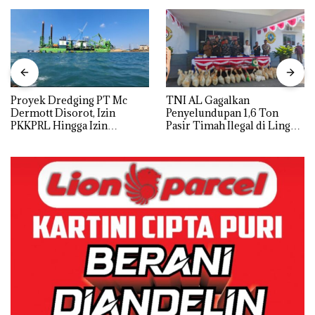
Proyek Dredging PT Mc
TNI AL Gagalkan
Dermott Disorot, Izin
Penyelundupan 1,6 Ton
PKKPRL Hingga Izin
Pasir Timah Ilegal di Lingga,
Lingkungan Dipertanyakan
Disembunyikan di Bawah
Kerambah untuk
Diselundupkan ke Malaysia