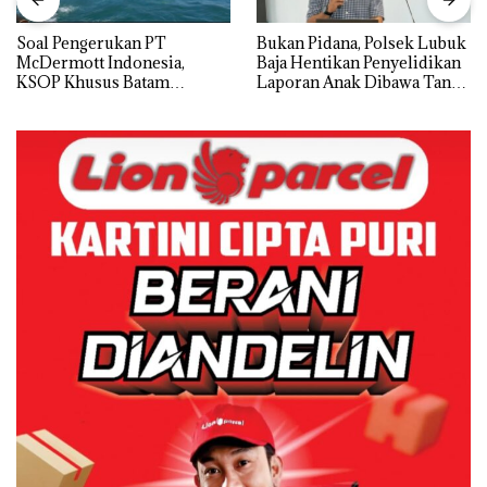
‎Soal Pengerukan PT
Bukan Pidana, Polsek Lubuk
McDermott Indonesia,
Baja Hentikan Penyelidikan
KSOP Khusus Batam
Laporan Anak Dibawa Tanpa
Tegaskan Perizinan Ada di
Izin: Murni Sengketa Hak
BP Batam
Asuh!