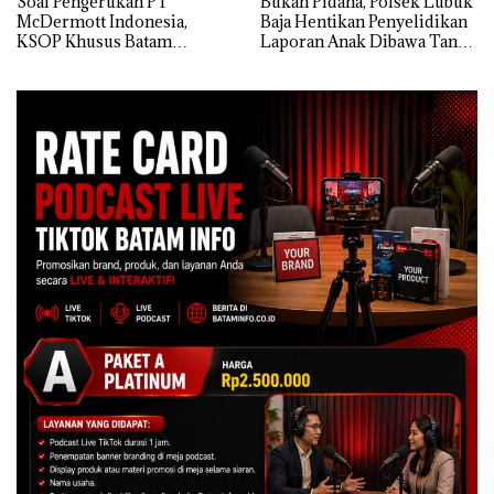
‎Soal Pengerukan PT
Bukan Pidana, Polsek Lubuk
McDermott Indonesia,
Baja Hentikan Penyelidikan
KSOP Khusus Batam
Laporan Anak Dibawa Tanpa
Tegaskan Perizinan Ada di
Izin: Murni Sengketa Hak
BP Batam
Asuh!