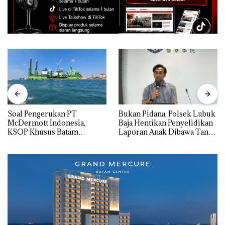
‎Soal Pengerukan PT
Bukan Pidana, Polsek Lubuk
McDermott Indonesia,
Baja Hentikan Penyelidikan
KSOP Khusus Batam
Laporan Anak Dibawa Tanpa
Tegaskan Perizinan Ada di
Izin: Murni Sengketa Hak
BP Batam
Asuh!