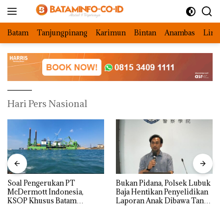
Langsung
ke
konten
Batam
Tanjungpinang
Karimun
Bintan
Anambas
Ling
Hari Pers Nasional
‎Soal Pengerukan PT
Bukan Pidana, Polsek Lubuk
McDermott Indonesia,
Baja Hentikan Penyelidikan
KSOP Khusus Batam
Laporan Anak Dibawa Tanpa
Tegaskan Perizinan Ada di
Izin: Murni Sengketa Hak
BP Batam
Asuh!