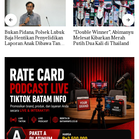
Bukan Pidana, Polsek Lubuk
“Double Winner”, Abimanyu
Baja Hentikan Penyelidikan
Melesat Kibarkan Merah
Laporan Anak Dibawa Tanpa
Putih Dua Kali di Thailand
Izin: Murni Sengketa Hak
Asuh!