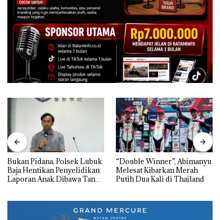
Bukan Pidana, Polsek Lubuk
“Double Winner”, Abimanyu
Baja Hentikan Penyelidikan
Melesat Kibarkan Merah
Laporan Anak Dibawa Tanpa
Putih Dua Kali di Thailand
Izin: Murni Sengketa Hak
Asuh!