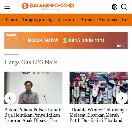
Langsung
ke
konten
Batam
Tanjungpinang
Karimun
Bintan
Anambas
Ling
Harga Gas LPG Naik
Bukan Pidana, Polsek Lubuk
“Double Winner”, Abimanyu
Baja Hentikan Penyelidikan
Melesat Kibarkan Merah
Laporan Anak Dibawa Tanpa
Putih Dua Kali di Thailand
Izin: Murni Sengketa Hak
Asuh!