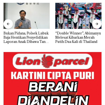
Bukan Pidana, Polsek Lubuk
“Double Winner”, Abimanyu
Baja Hentikan Penyelidikan
Melesat Kibarkan Merah
Laporan Anak Dibawa Tanpa
Putih Dua Kali di Thailand
Izin: Murni Sengketa Hak
Asuh!