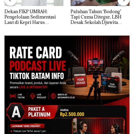
Dekan FIKP UMRAH:
Puluhan Tahun ‘Bodong’
Pengelolaan Sedimentasi
Tapi Cuma Ditegur, LBH
Laut di Kepri Harus
Desak Sekolah Djuwita
Dibuktikan Secara Ilmiah,
Batam Segera Ditutup!
Jangan Sampai Bertentangan
dengan Konservasi