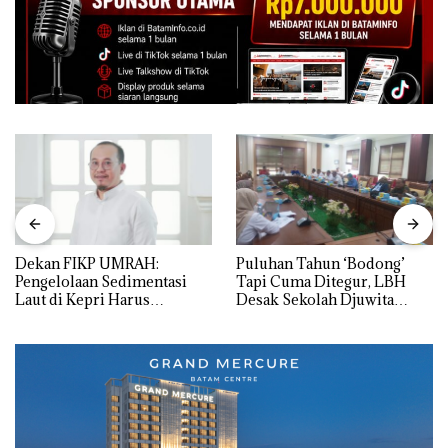
Dekan FIKP UMRAH:
Puluhan Tahun ‘Bodong’
Pengelolaan Sedimentasi
Tapi Cuma Ditegur, LBH
Laut di Kepri Harus
Desak Sekolah Djuwita
Dibuktikan Secara Ilmiah,
Batam Segera Ditutup!
Jangan Sampai Bertentangan
dengan Konservasi