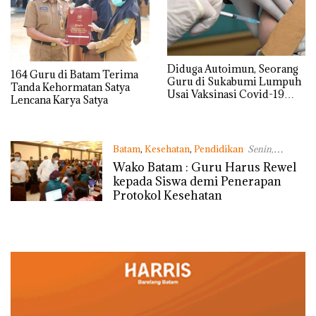
Diduga Autoimun, Seorang
164 Guru di Batam Terima
Guru di Sukabumi Lumpuh
Tanda Kehormatan Satya
Usai Vaksinasi Covid-19
Lencana Karya Satya
Dosis Kedua
Batam
,
Kesehatan
,
Pendidikan
Senin,
05/04/2021 - 13:18 WIB
Wako Batam : Guru Harus Rewel
kepada Siswa demi Penerapan
Protokol Kesehatan