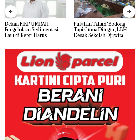
Dekan FIKP UMRAH:
Puluhan Tahun ‘Bodong’
Pengelolaan Sedimentasi
Tapi Cuma Ditegur, LBH
Laut di Kepri Harus
Desak Sekolah Djuwita
Dibuktikan Secara Ilmiah,
Batam Segera Ditutup!
Jangan Sampai Bertentangan
dengan Konservasi