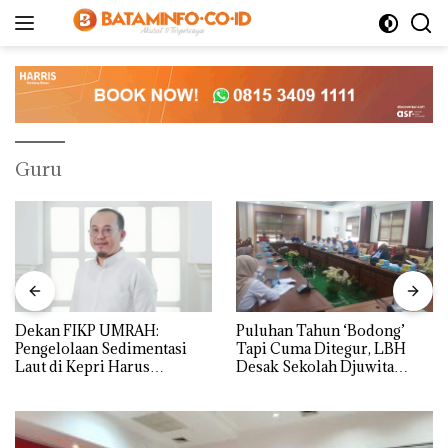
Langsung
ke
konten
Guru
Dekan FIKP UMRAH:
Puluhan Tahun ‘Bodong’
Pengelolaan Sedimentasi
Tapi Cuma Ditegur, LBH
Laut di Kepri Harus
Desak Sekolah Djuwita
Dibuktikan Secara Ilmiah,
Batam Segera Ditutup!
Jangan Sampai Bertentangan
dengan Konservasi