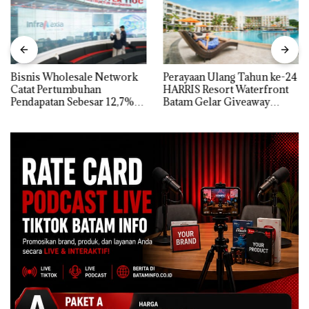
Bisnis Wholesale Network
Perayaan Ulang Tahun ke-24
Catat Pertumbuhan
HARRIS Resort Waterfront
Pendapatan Sebesar 12,7%
Batam Gelar Giveaway
Secara Tahunan
Spesial dan Diskon
Menginap 24%