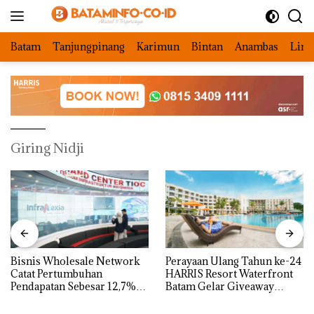
Langsung
ke
konten
Batam
Tanjungpinang
Karimun
Bintan
Anambas
Ling
Giring Nidji
Bisnis Wholesale Network
Perayaan Ulang Tahun ke-24
Catat Pertumbuhan
HARRIS Resort Waterfront
Pendapatan Sebesar 12,7%
Batam Gelar Giveaway
Secara Tahunan
Spesial dan Diskon
Menginap 24%