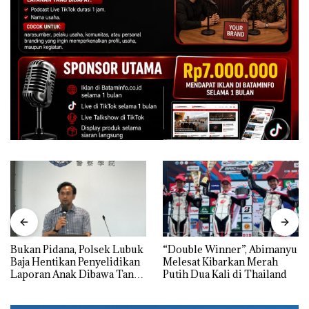
Bukan Pidana, Polsek Lubuk
“Double Winner”, Abimanyu
Baja Hentikan Penyelidikan
Melesat Kibarkan Merah
Laporan Anak Dibawa Tanpa
Putih Dua Kali di Thailand
Izin: Murni Sengketa Hak
Asuh!