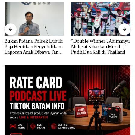
Bukan Pidana, Polsek Lubuk
“Double Winner”, Abimanyu
Baja Hentikan Penyelidikan
Melesat Kibarkan Merah
Laporan Anak Dibawa Tanpa
Putih Dua Kali di Thailand
Izin: Murni Sengketa Hak
Asuh!