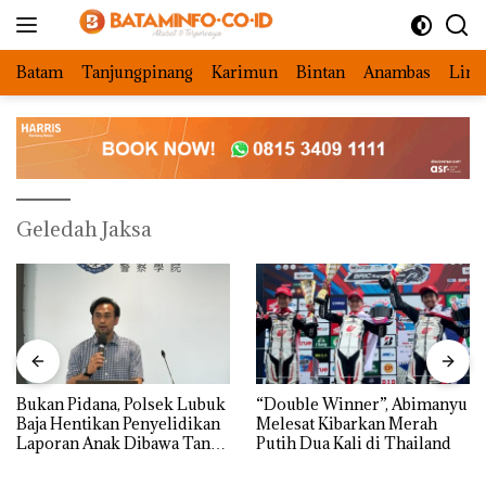
Langsung
ke
konten
Batam
Tanjungpinang
Karimun
Bintan
Anambas
Ling
Geledah Jaksa
Bukan Pidana, Polsek Lubuk
“Double Winner”, Abimanyu
Baja Hentikan Penyelidikan
Melesat Kibarkan Merah
Laporan Anak Dibawa Tanpa
Putih Dua Kali di Thailand
Izin: Murni Sengketa Hak
Asuh!