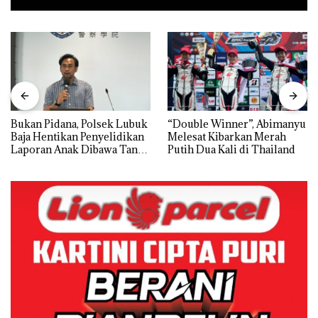
Bukan Pidana, Polsek Lubuk
“Double Winner”, Abimanyu
Baja Hentikan Penyelidikan
Melesat Kibarkan Merah
Laporan Anak Dibawa Tanpa
Putih Dua Kali di Thailand
Izin: Murni Sengketa Hak
Asuh!