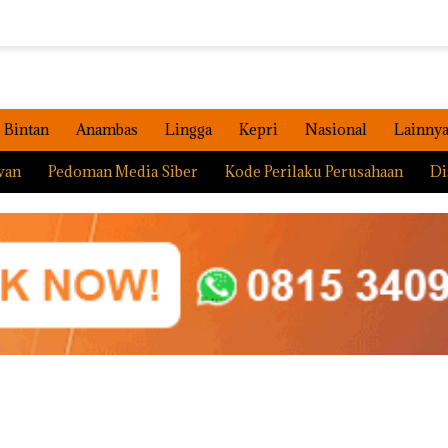
Bintan
Anambas
Lingga
Kepri
Nasional
Lainny
wan
Pedoman Media Siber
Kode Perilaku Perusahaan
Di