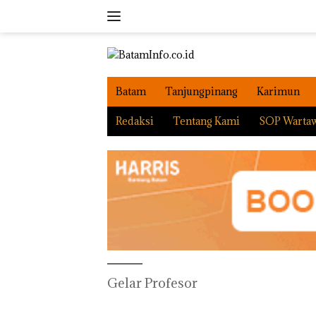
Langsung
ke
konten
Batam
Tanjungpinang
Karimun
Redaksi
Tentang Kami
SOP Warta
Gelar Profesor