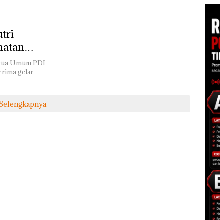
tri
matan
Ketua Umum PDI
erima gelar…
Selengkapnya