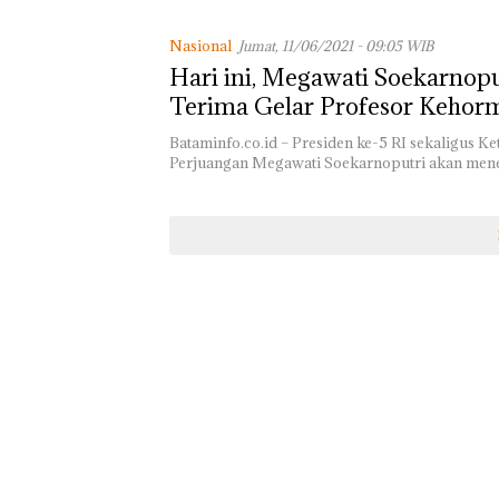
Nasional
Jumat, 11/06/2021 - 09:05 WIB
Hari ini, Megawati Soekarnopu
Terima Gelar Profesor Kehor
Unhan
Bataminfo.co.id – Presiden ke-5 RI sekaligus 
Perjuangan Megawati Soekarnoputri akan men