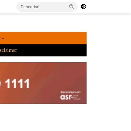
a
sclaimer