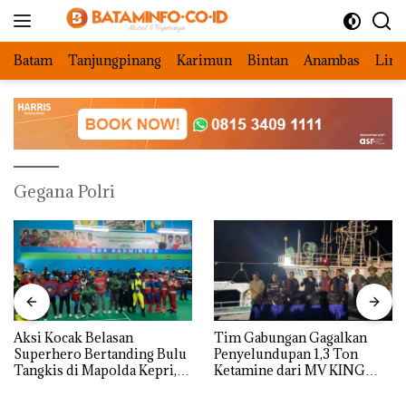
Langsung
ke
konten
Batam
Tanjungpinang
Karimun
Bintan
Anambas
Ling
Gegana Polri
Aksi Kocak Belasan
Tim Gabungan Gagalkan
Superhero Bertanding Bulu
Penyelundupan 1,3 Ton
Tangkis di Mapolda Kepri,
Ketamine dari MV KING
Sambut HUT RI Ke-81