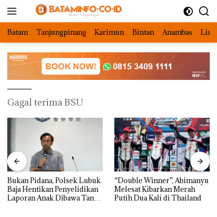
Langsung
ke
konten
Batam
Tanjungpinang
Karimun
Bintan
Anambas
Ling
Gagal terima BSU
Bukan Pidana, Polsek Lubuk
“Double Winner”, Abimanyu
Baja Hentikan Penyelidikan
Melesat Kibarkan Merah
Laporan Anak Dibawa Tanpa
Putih Dua Kali di Thailand
Izin: Murni Sengketa Hak
Asuh!