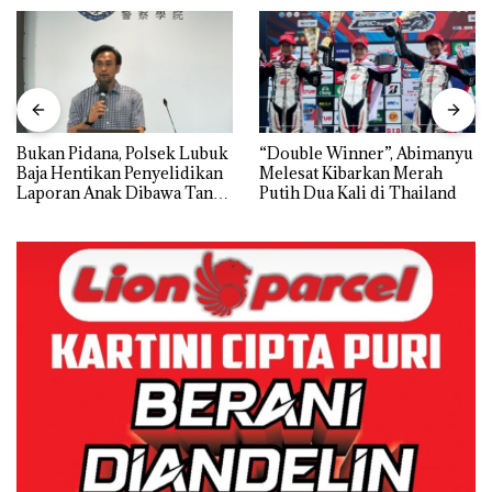
Bukan Pidana, Polsek Lubuk
“Double Winner”, Abimanyu
Baja Hentikan Penyelidikan
Melesat Kibarkan Merah
Laporan Anak Dibawa Tanpa
Putih Dua Kali di Thailand
Izin: Murni Sengketa Hak
Asuh!