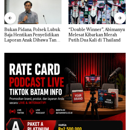
Bukan Pidana, Polsek Lubuk
“Double Winner”, Abimanyu
Baja Hentikan Penyelidikan
Melesat Kibarkan Merah
Laporan Anak Dibawa Tanpa
Putih Dua Kali di Thailand
Izin: Murni Sengketa Hak
Asuh!