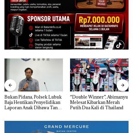
Bukan Pidana, Polsek Lubuk
“Double Winner”, Abimanyu
Baja Hentikan Penyelidikan
Melesat Kibarkan Merah
Laporan Anak Dibawa Tanpa
Putih Dua Kali di Thailand
Izin: Murni Sengketa Hak
Asuh!