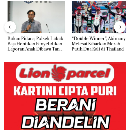
Bukan Pidana, Polsek Lubuk
“Double Winner”, Abimanyu
Baja Hentikan Penyelidikan
Melesat Kibarkan Merah
Laporan Anak Dibawa Tanpa
Putih Dua Kali di Thailand
Izin: Murni Sengketa Hak
Asuh!