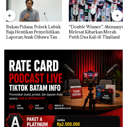
Bukan Pidana, Polsek Lubuk
“Double Winner”, Abimanyu
Baja Hentikan Penyelidikan
Melesat Kibarkan Merah
Laporan Anak Dibawa Tanpa
Putih Dua Kali di Thailand
Izin: Murni Sengketa Hak
Asuh!