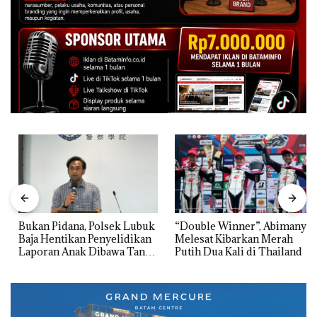
Bukan Pidana, Polsek Lubuk
“Double Winner”, Abimanyu
Baja Hentikan Penyelidikan
Melesat Kibarkan Merah
Laporan Anak Dibawa Tanpa
Putih Dua Kali di Thailand
Izin: Murni Sengketa Hak
Asuh!