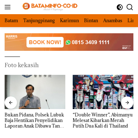
Langsung
ke
konten
Batam
Tanjungpinang
Karimun
Bintan
Anambas
Ling
Foto kekasih
Bukan Pidana, Polsek Lubuk
“Double Winner”, Abimanyu
Baja Hentikan Penyelidikan
Melesat Kibarkan Merah
Laporan Anak Dibawa Tanpa
Putih Dua Kali di Thailand
Izin: Murni Sengketa Hak
Asuh!