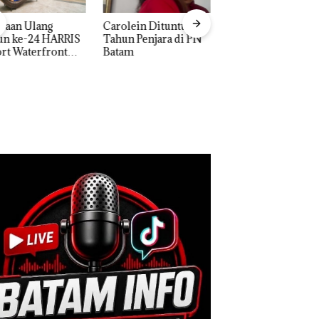
Aktifitas Judi Onl
yaan Ulang
Carolein Dituntut 3
di Batam Beropera
un ke-24 HARRIS
Tahun Penjara di PN
di Perumahan Me
rt Waterfront
Batam
di Batam Center
am Gelar
away Spesial dan
kon Menginap
%