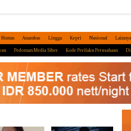
Bintan
Anambas
Lingga
Kepri
Nasional
Lainny
wan
Pedoman Media Siber
Kode Perilaku Perusahaan
Di