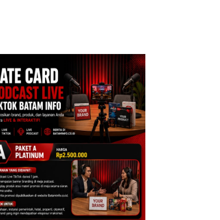
away Spesial dan
kon Menginap
%