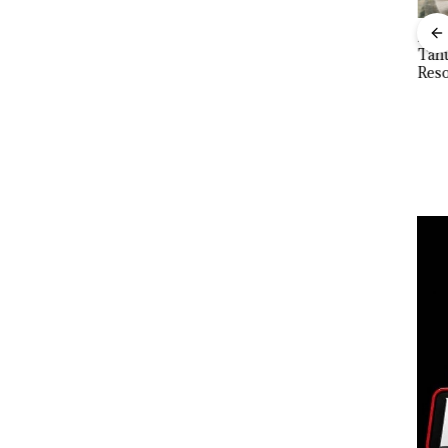
Puluhan Tahun
Bisnis Wholesale
Pera
‘Bodong’ Tapi Cuma
Network Catat
Tah
Ditegur, LBH Desak
Pertumbuhan
Reso
ng PT
Sekolah Djuwita
Pendapatan Sebesar
Bat
orot,
Batam Segera
12,7% Secara
Give
ngga
Ditutup!
Tahunan
Dis
n
24