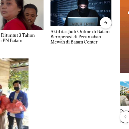
Aktifitas Judi Online di Batam
Proy
 Dituntut 3 Tahun
Beroperasi di Perumahan
Derm
di PN Batam
Mewah di Batam Center
Hing
Dipe
Puluhan Tahun
Bisnis Wholesale
Pera
‘Bodong’ Tapi Cuma
Network Catat
Tah
Ditegur, LBH Desak
Pertumbuhan
Reso
Sekolah Djuwita
Pendapatan Sebesar
Bat