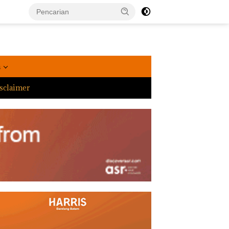
a
sclaimer