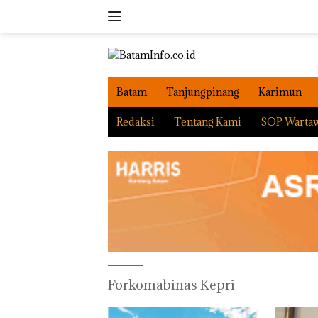
Langsung
ke
konten
Batam
Tanjungpinang
Karimun
Redaksi
Tentang Kami
SOP Warta
Forkomabinas Kepri