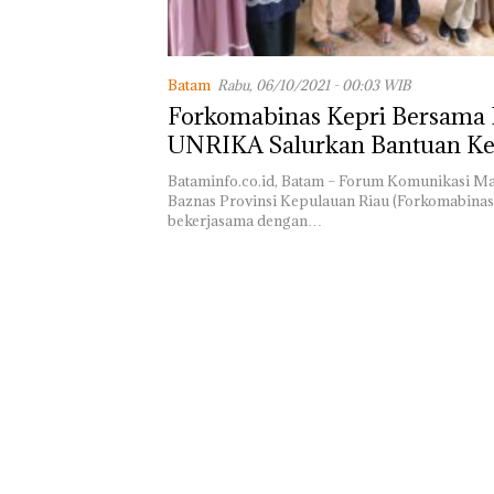
Akselerasi
Transformasi
30: Pendapatan,
Batam
Rabu, 06/10/2021 - 00:03 WIB
EBITDA, dan La
Forkomabinas Kepri Bersama
Bersih Normali
Telkom Tumbuh
UNRIKA Salurkan Bantuan K
di Paruh Perta
Penderita Penyakit Keras
2026
Bataminfo.co.id, Batam – Forum Komunikasi M
Baznas Provinsi Kepulauan Riau (Forkomabinas
bekerjasama dengan…