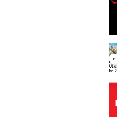
as Judi
Proyek
Puluhan
Bisnis
Pera
 di
Dredging PT
Tahun
Wholesale
Ula
Mc Dermott
‘Bodong’
Network
ke-
rasi
Disorot, Izin
Tapi Cuma
Catat
HAR
PKKPRL
Ditegur, LBH
Pertumbuha
Reso
ahan
Hingga Izin
Desak
n Pendapatan
Wat
 di
Lingkungan
Sekolah
Sebesar
Bat
Dipertanyak
Djuwita
12,7% Secara
Giv
an
Batam
Tahunan
Spes
Segera
Dis
Ditutup!
Men
24