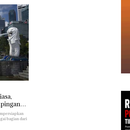
iasa,
mpingan
mempersiapkan
ai bagian dari