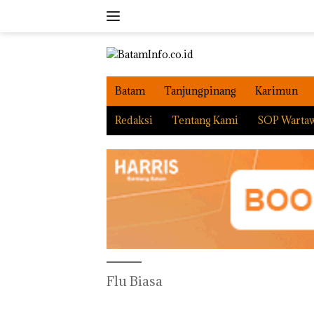
Langsung
ke
konten
Batam
Tanjungpinang
Karimun
Redaksi
Tentang Kami
SOP Warta
Flu Biasa