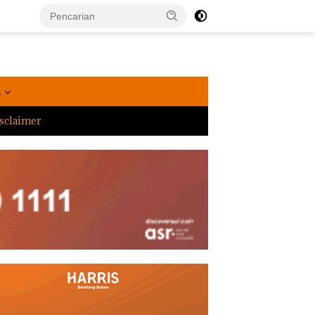
a
sclaimer