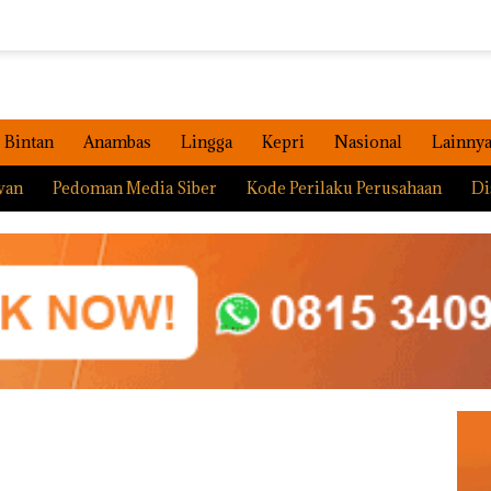
Bintan
Anambas
Lingga
Kepri
Nasional
Lainny
wan
Pedoman Media Siber
Kode Perilaku Perusahaan
Di