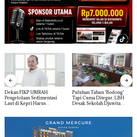
Dekan FIKP UMRAH:
Puluhan Tahun ‘Bodong’
Pengelolaan Sedimentasi
Tapi Cuma Ditegur, LBH
Laut di Kepri Harus
Desak Sekolah Djuwita
Dibuktikan Secara Ilmiah,
Batam Segera Ditutup!
Jangan Sampai Bertentangan
dengan Konservasi