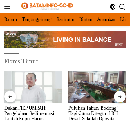
Langsung
ke
konten
Batam
Tanjungpinang
Karimun
Bintan
Anambas
Ling
Flores Timur
Dekan FIKP UMRAH:
Puluhan Tahun ‘Bodong’
Pengelolaan Sedimentasi
Tapi Cuma Ditegur, LBH
Laut di Kepri Harus
Desak Sekolah Djuwita
Dibuktikan Secara Ilmiah,
Batam Segera Ditutup!
Jangan Sampai Bertentangan