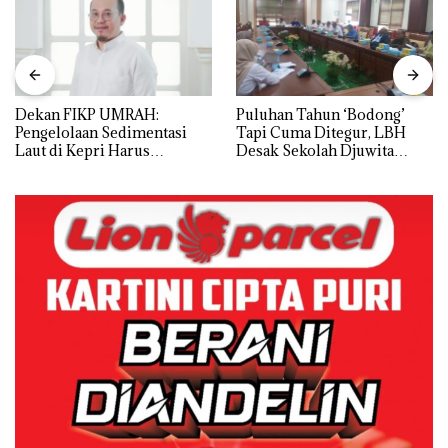
Dekan FIKP UMRAH:
Puluhan Tahun ‘Bodong’
Pengelolaan Sedimentasi
Tapi Cuma Ditegur, LBH
Laut di Kepri Harus
Desak Sekolah Djuwita
Dibuktikan Secara Ilmiah,
Batam Segera Ditutup!
Jangan Sampai Bertentangan
dengan Konservasi