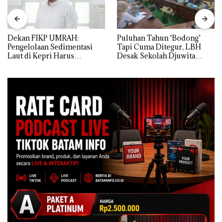
Dekan FIKP UMRAH:
Puluhan Tahun ‘Bodong’
Pengelolaan Sedimentasi
Tapi Cuma Ditegur, LBH
Laut di Kepri Harus
Desak Sekolah Djuwita
Dibuktikan Secara Ilmiah,
Batam Segera Ditutup!
Jangan Sampai Bertentangan
dengan Konservasi