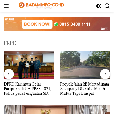
Langsung
ke
konten
FKPD
DPRD Karimun Gelar
Proyek Jalan RE Martadinata
Paripurna KUA-PPAS 2027,
Sekupang Dikritik, Masih
Fokus pada Penguatan SDM,
Mulus Tapi Diaspal
Infrastruktur, dan
Pertumbuhan Ekonomi