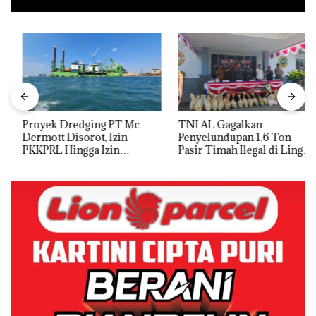
Proyek Dredging PT Mc
TNI AL Gagalkan
Dermott Disorot, Izin
Penyelundupan 1,6 Ton
PKKPRL Hingga Izin
Pasir Timah Ilegal di Lingga,
Lingkungan Dipertanyakan
Disembunyikan di Bawah
Kerambah untuk
Diselundupkan ke Malaysia