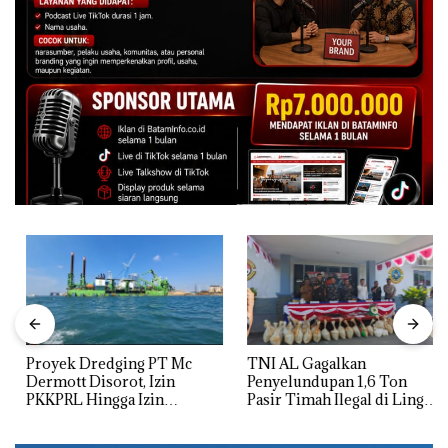
Proyek Dredging PT Mc
TNI AL Gagalkan
Dermott Disorot, Izin
Penyelundupan 1,6 Ton
PKKPRL Hingga Izin
Pasir Timah Ilegal di Lingga,
Lingkungan Dipertanyakan
Disembunyikan di Bawah
Kerambah untuk