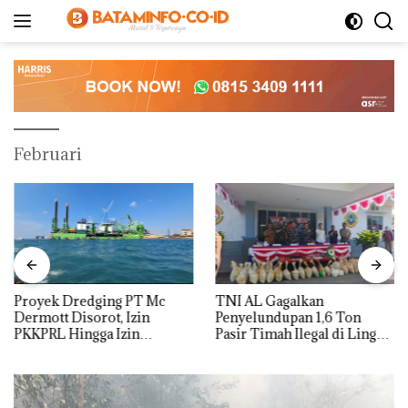
Langsung
ke
konten
Februari
Proyek Dredging PT Mc
TNI AL Gagalkan
Dermott Disorot, Izin
Penyelundupan 1,6 Ton
PKKPRL Hingga Izin
Pasir Timah Ilegal di Lingga,
Lingkungan Dipertanyakan
Disembunyikan di Bawah
Kerambah untuk
Diselundupkan ke Malaysia