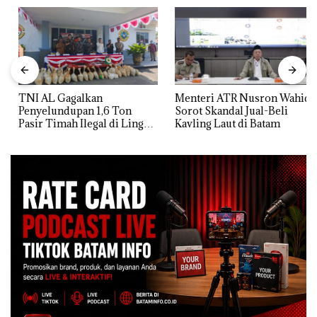
TNI AL Gagalkan
Menteri ATR Nusron Wahid
Penyelundupan 1,6 Ton
Sorot Skandal Jual-Beli
Pasir Timah Ilegal di Lingga,
Kavling Laut di Batam
Disembunyikan di Bawah
Kerambah untuk
Diselundupkan ke Malaysia