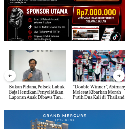
Bukan Pidana, Polsek Lubuk
“Double Winner”, Abimanyu
Baja Hentikan Penyelidikan
Melesat Kibarkan Merah
Laporan Anak Dibawa Tanpa
Putih Dua Kali di Thailand
Izin: Murni Sengketa Hak
Asuh!