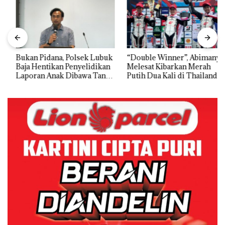
Bukan Pidana, Polsek Lubuk
“Double Winner”, Abimanyu
Baja Hentikan Penyelidikan
Melesat Kibarkan Merah
Laporan Anak Dibawa Tanpa
Putih Dua Kali di Thailand
Izin: Murni Sengketa Hak
Asuh!