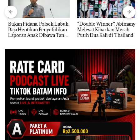
Bukan Pidana, Polsek Lubuk
“Double Winner”, Abimanyu
Baja Hentikan Penyelidikan
Melesat Kibarkan Merah
Laporan Anak Dibawa Tanpa
Putih Dua Kali di Thailand
Izin: Murni Sengketa Hak
Asuh!