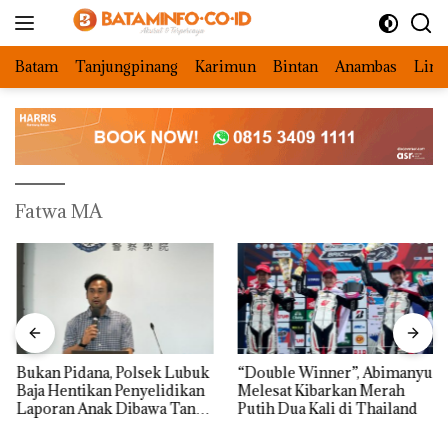
Langsung
ke
konten
Batam
Tanjungpinang
Karimun
Bintan
Anambas
Ling
Fatwa MA
Bukan Pidana, Polsek Lubuk
“Double Winner”, Abimanyu
Baja Hentikan Penyelidikan
Melesat Kibarkan Merah
Laporan Anak Dibawa Tanpa
Putih Dua Kali di Thailand
Izin: Murni Sengketa Hak
Asuh!