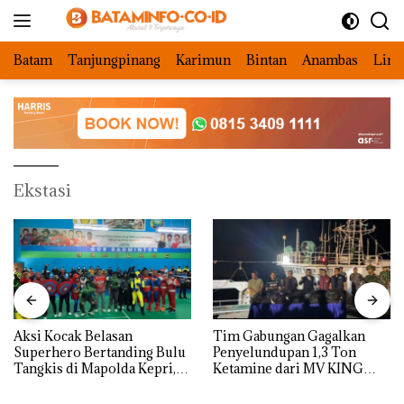
Langsung
ke
konten
Batam
Tanjungpinang
Karimun
Bintan
Anambas
Ling
Ekstasi
Aksi Kocak Belasan
Tim Gabungan Gagalkan
Superhero Bertanding Bulu
Penyelundupan 1,3 Ton
Tangkis di Mapolda Kepri,
Ketamine dari MV KING
Sambut HUT RI Ke-81