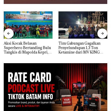
Aksi Kocak Belasan
Tim Gabungan Gagalkan
Superhero Bertanding Bulu
Penyelundupan 1,3 Ton
Tangkis di Mapolda Kepri,
Ketamine dari MV KING
Sambut HUT RI Ke-81