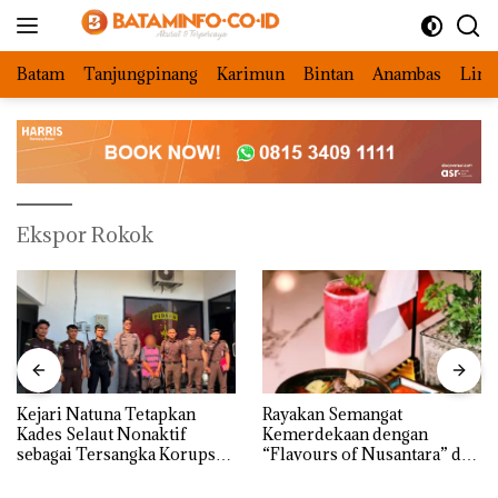
Langsung
ke
konten
Batam
Tanjungpinang
Karimun
Bintan
Anambas
Ling
Ekspor Rokok
Kejari Natuna Tetapkan
Rayakan Semangat
Kades Selaut Nonaktif
Kemerdekaan dengan
sebagai Tersangka Korupsi
“Flavours of Nusantara” di
APBDes, Negara Rugi Rp533
Grand Mercure Batam
Juta
Centre