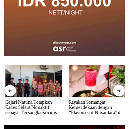
Kejari Natuna Tetapkan
Rayakan Semangat
Kades Selaut Nonaktif
Kemerdekaan dengan
sebagai Tersangka Korupsi
“Flavours of Nusantara” di
APBDes, Negara Rugi Rp533
Grand Mercure Batam
Juta
Centre