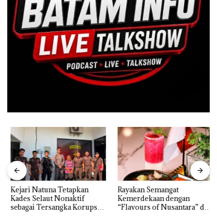
Kejari Natuna Tetapkan
Rayakan Semangat
Kades Selaut Nonaktif
Kemerdekaan dengan
sebagai Tersangka Korupsi
“Flavours of Nusantara” di
APBDes, Negara Rugi Rp533
Grand Mercure Batam