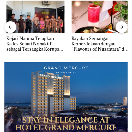
Kejari Natuna Tetapkan
Rayakan Semangat
Kades Selaut Nonaktif
Kemerdekaan dengan
sebagai Tersangka Korupsi
“Flavours of Nusantara” di
APBDes, Negara Rugi Rp533
Grand Mercure Batam
Juta
Centre