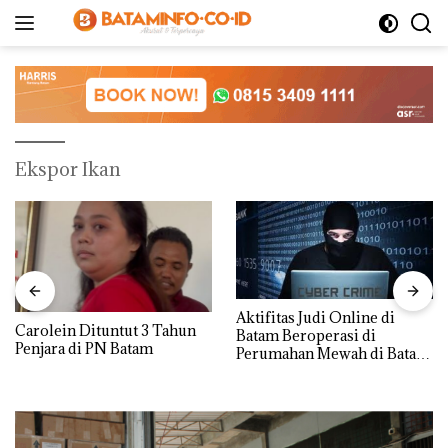
Langsung
ke
konten
Ekspor Ikan
Aktifitas Judi Online di
Carolein Dituntut 3 Tahun
Batam Beroperasi di
Penjara di PN Batam
Perumahan Mewah di Batam
Center