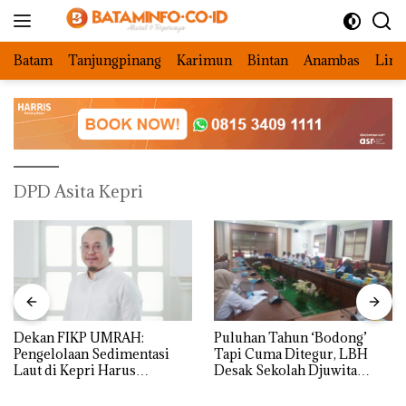
Langsung
ke
konten
Batam
Tanjungpinang
Karimun
Bintan
Anambas
Ling
DPD Asita Kepri
Dekan FIKP UMRAH:
Puluhan Tahun ‘Bodong’
Pengelolaan Sedimentasi
Tapi Cuma Ditegur, LBH
Laut di Kepri Harus
Desak Sekolah Djuwita
Dibuktikan Secara Ilmiah,
Batam Segera Ditutup!
Jangan Sampai Bertentangan