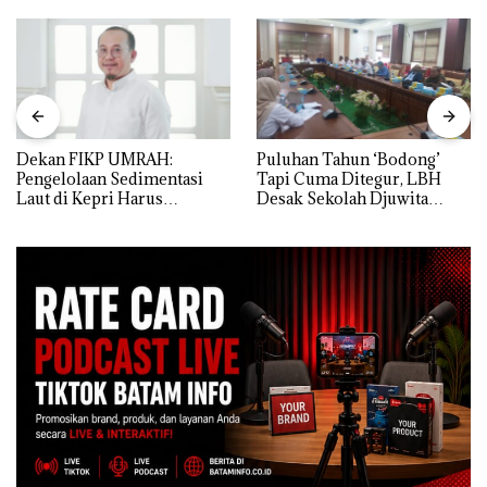
Dekan FIKP UMRAH:
Puluhan Tahun ‘Bodong’
Pengelolaan Sedimentasi
Tapi Cuma Ditegur, LBH
Laut di Kepri Harus
Desak Sekolah Djuwita
Dibuktikan Secara Ilmiah,
Batam Segera Ditutup!
Jangan Sampai Bertentangan
dengan Konservasi