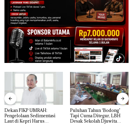
Dekan FIKP UMRAH:
Puluhan Tahun ‘Bodong’
Pengelolaan Sedimentasi
Tapi Cuma Ditegur, LBH
Laut di Kepri Harus
Desak Sekolah Djuwita
Dibuktikan Secara Ilmiah,
Batam Segera Ditutup!
Jangan Sampai Bertentangan