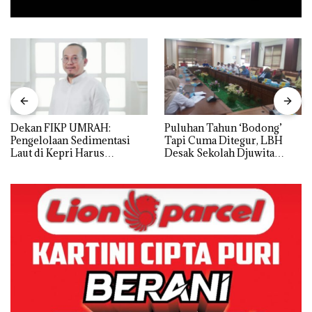
Dekan FIKP UMRAH:
Puluhan Tahun ‘Bodong’
Pengelolaan Sedimentasi
Tapi Cuma Ditegur, LBH
Laut di Kepri Harus
Desak Sekolah Djuwita
Dibuktikan Secara Ilmiah,
Batam Segera Ditutup!
Jangan Sampai Bertentangan
dengan Konservasi