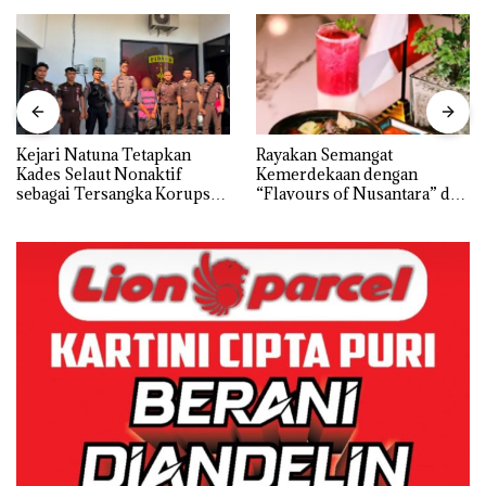
Kejari Natuna Tetapkan
Rayakan Semangat
Kades Selaut Nonaktif
Kemerdekaan dengan
sebagai Tersangka Korupsi
“Flavours of Nusantara” di
APBDes, Negara Rugi Rp533
Grand Mercure Batam
Juta
Centre