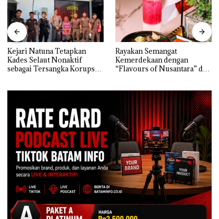
Kejari Natuna Tetapkan
Rayakan Semangat
Kades Selaut Nonaktif
Kemerdekaan dengan
sebagai Tersangka Korupsi
“Flavours of Nusantara” di
APBDes, Negara Rugi Rp533
Grand Mercure Batam
Juta
Centre