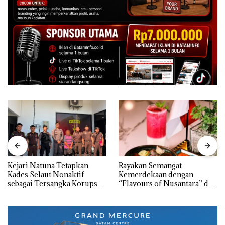
Kejari Natuna Tetapkan
Rayakan Semangat
Kades Selaut Nonaktif
Kemerdekaan dengan
sebagai Tersangka Korupsi
“Flavours of Nusantara” di
APBDes, Negara Rugi Rp533
Grand Mercure Batam
Juta
Centre