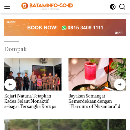
Langsung
ke
konten
Dompak
Kejari Natuna Tetapkan
Rayakan Semangat
Kades Selaut Nonaktif
Kemerdekaan dengan
sebagai Tersangka Korupsi
“Flavours of Nusantara” di
APBDes, Negara Rugi Rp533
Grand Mercure Batam
Juta
Centre