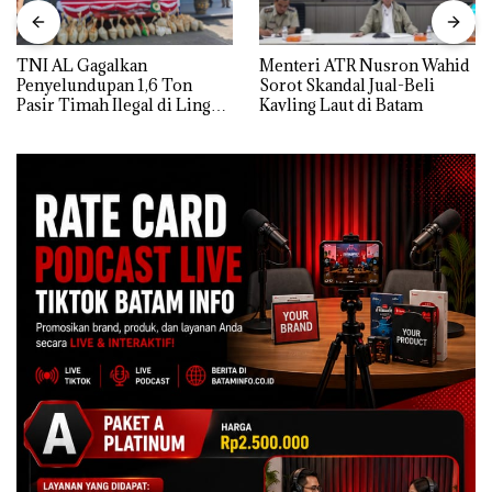
TNI AL Gagalkan
Menteri ATR Nusron Wahid
Penyelundupan 1,6 Ton
Sorot Skandal Jual-Beli
Pasir Timah Ilegal di Lingga,
Kavling Laut di Batam
Disembunyikan di Bawah
Kerambah untuk
Diselundupkan ke Malaysia