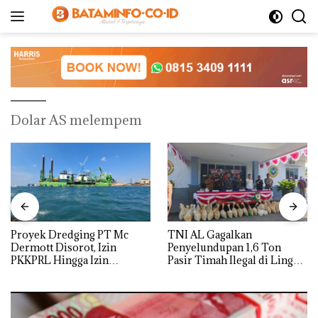
Langsung
ke
konten
Dolar AS melempem
Proyek Dredging PT Mc
TNI AL Gagalkan
Dermott Disorot, Izin
Penyelundupan 1,6 Ton
PKKPRL Hingga Izin
Pasir Timah Ilegal di Lingga,
Lingkungan Dipertanyakan
Disembunyikan di Bawah
Kerambah untuk
Diselundupkan ke Malaysia