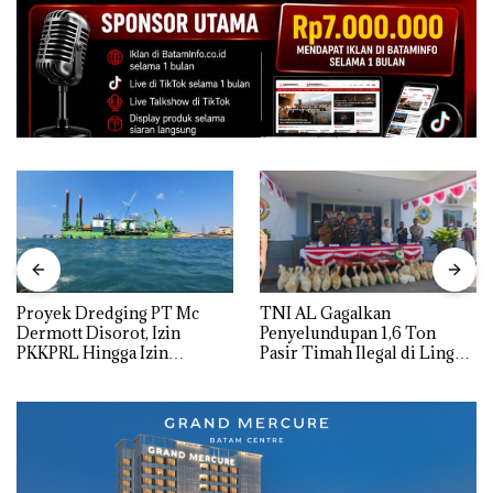
Proyek Dredging PT Mc
TNI AL Gagalkan
Dermott Disorot, Izin
Penyelundupan 1,6 Ton
PKKPRL Hingga Izin
Pasir Timah Ilegal di Lingga,
Lingkungan Dipertanyakan
Disembunyikan di Bawah
Kerambah untuk
Diselundupkan ke Malaysia