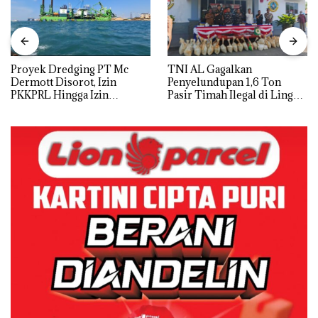
Proyek Dredging PT Mc
TNI AL Gagalkan
Dermott Disorot, Izin
Penyelundupan 1,6 Ton
PKKPRL Hingga Izin
Pasir Timah Ilegal di Lingga,
Lingkungan Dipertanyakan
Disembunyikan di Bawah
Kerambah untuk
Diselundupkan ke Malaysia