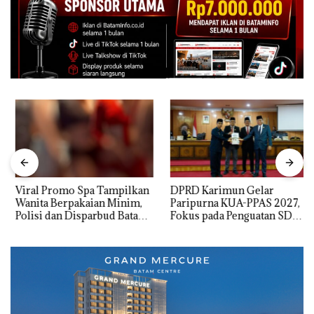
Viral Promo Spa Tampilkan
DPRD Karimun Gelar
Wanita Berpakaian Minim,
Paripurna KUA-PPAS 2027,
Polisi dan Disparbud Batam
Fokus pada Penguatan SDM,
Turun Tangan ‎
Infrastruktur, dan
Pertumbuhan Ekonomi