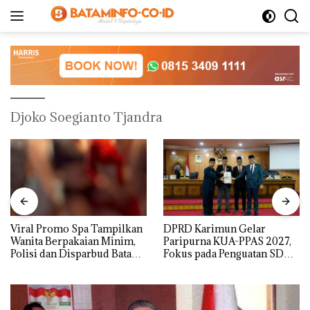
Langsung
ke
konten
Djoko Soegianto Tjandra
Viral Promo Spa Tampilkan
DPRD Karimun Gelar
Wanita Berpakaian Minim,
Paripurna KUA-PPAS 2027,
Polisi dan Disparbud Batam
Fokus pada Penguatan SDM,
Turun Tangan ‎
Infrastruktur, dan
Pertumbuhan Ekonomi