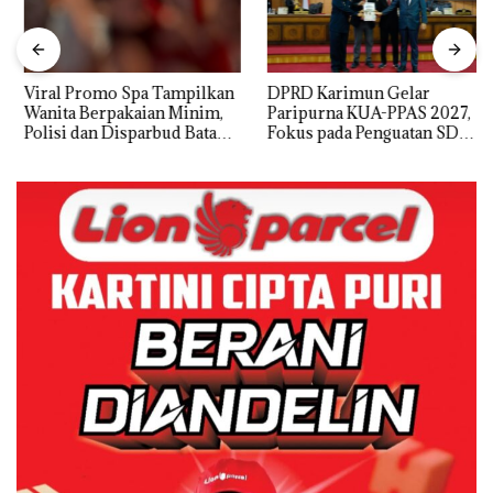
Viral Promo Spa Tampilkan
DPRD Karimun Gelar
Wanita Berpakaian Minim,
Paripurna KUA-PPAS 2027,
Polisi dan Disparbud Batam
Fokus pada Penguatan SDM,
Turun Tangan ‎
Infrastruktur, dan
Pertumbuhan Ekonomi