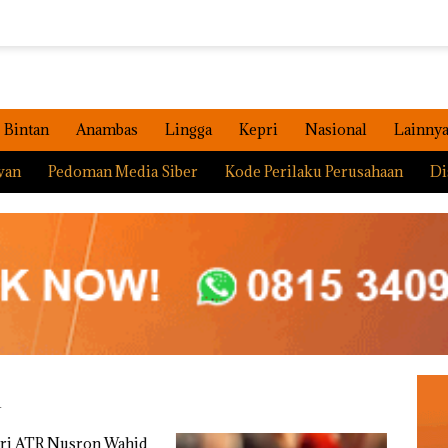
Bintan
Anambas
Lingga
Kepri
Nasional
Lainny
wan
Pedoman Media Siber
Kode Perilaku Perusahaan
Di
h