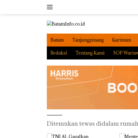
Langsung
ke
konten
Batam
Tanjungpinang
Karimun
Redaksi
Tentang Kami
SOP Warta
Ditemukan tewas didalam ruma