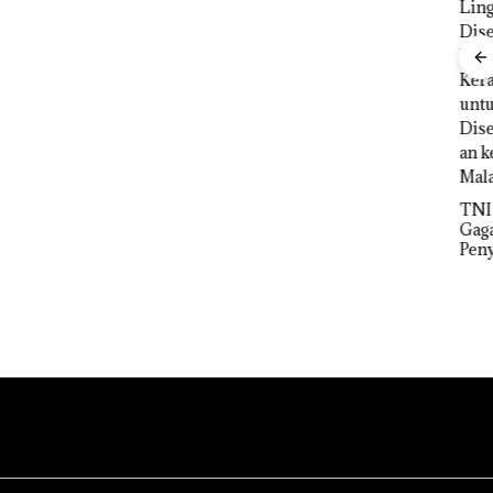
PAS
Narkoba di
Fokus
Empat
Proyek Jalan
Men
Lokasi,
RE
Nus
tan
Devin:Cari
Martadinata
Wah
dan Usut
Sekupang
Skan
ruktur
tuntas Siapa
Dikritik,
Beli
Aktor
Masih Mulus
Laut
mbuha
Utamanya
Tapi Diaspal
Bat
omi
TNI AL
Gagalkan
Penyelundup
an 1,6 Ton
Pasir Timah
Ilegal di
Lingga,
Disembunyi
kan di Bawah
Kerambah
untuk
Diselundupk
an ke
Malaysia