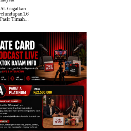
Polisi dan Disparbud
Masih Mulus Tapi
Batam Turun Tangan ‎
Diaspal