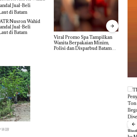
Proye
Sekup
Mulu
romo Spa Tampilkan
DPRD Karimun Gelar
Berpakaian Minim,
Paripurna KUA-PPAS 2027,
an Disparbud Batam
Fokus pada Penguatan SDM,
ngan ‎
Infrastruktur, dan
Pertumbuhan Ekonomi
Men
Wahi
9 WIB
Jual
BREAKINGNEWS:
di B