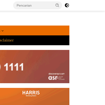
a
sclaimer