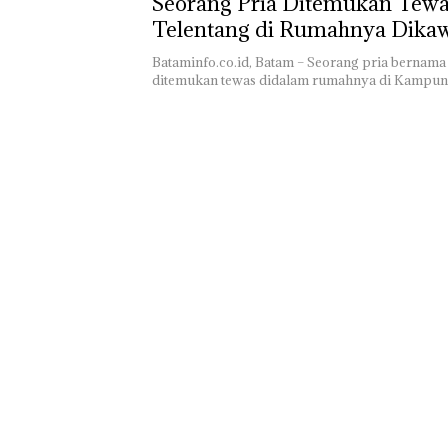
Seorang Pria Ditemukan Tew
Jaringan Narko
Modus Vape da
Telentang di Rumahnya Dika
Kemasan Makan
Tanjung Pinggir Batam
Batam, 2 WNA 
Bataminfo.co.id, Batam – Seorang pria bernam
DPO
ditemukan tewas didalam rumahnya di Kampun