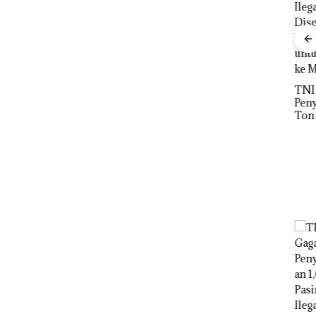
IPK Kota Batam Kawal
Men
Pengusutan Kasus
Wahi
tik,
Narkoba di Empat
Jual
pi
Lokasi, Devin:Cari
di B
dan Usut tuntas Siapa
Aktor Utamanya
TNI AL Gagalkan
Penyelundupan 1,6
Ton Pasir Timah
Ilegal di Lingga,
Disembunyikan di
Bawah Kerambah
untuk Diselundupkan
ke Malaysia
IPK Kota
un
Batam Kawal
Pengusutan
rna
Kasus