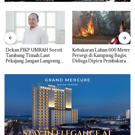
Dekan FIKP UMRAH Soroti
Kebakaran Lahan 600 Meter
Tambang Timah Laut
Persegi di Kampung Bugis,
Pekajang: Jangan Langsung
Diduga Dipicu Pembakaran
Bicara Kerugian, Buktikan
Sampah
Dulu Kerusakan
Lingkungannya