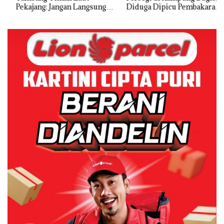
Pekajang: Jangan Langsung
Diduga Dipicu Pembakaran
Bicara Kerugian, Buktikan
Sampah
Dulu Kerusakan
Lingkungannya