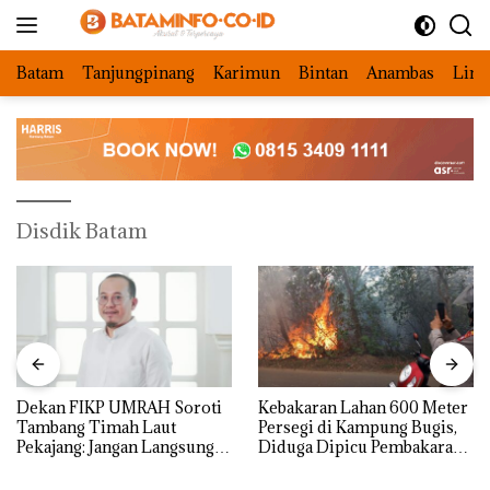
Langsung
ke
konten
Batam
Tanjungpinang
Karimun
Bintan
Anambas
Ling
Disdik Batam
Dekan FIKP UMRAH Soroti
Kebakaran Lahan 600 Meter
Tambang Timah Laut
Persegi di Kampung Bugis,
Pekajang: Jangan Langsung
Diduga Dipicu Pembakaran
Bicara Kerugian, Buktikan
Sampah
Dulu Kerusakan