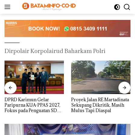
Langsung
ke
konten
Dirpolair Korpolairud Baharkam Polri
DPRD Karimun Gelar
Proyek Jalan RE Martadinata
Paripurna KUA-PPAS 2027,
Sekupang Dikritik, Masih
Fokus pada Penguatan SDM,
Mulus Tapi Diaspal
Infrastruktur, dan
Pertumbuhan Ekonomi