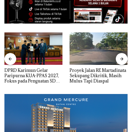
DPRD Karimun Gelar
Proyek Jalan RE Martadinata
Paripurna KUA-PPAS 2027,
Sekupang Dikritik, Masih
Fokus pada Penguatan SDM,
Mulus Tapi Diaspal
Infrastruktur, dan
Pertumbuhan Ekonomi