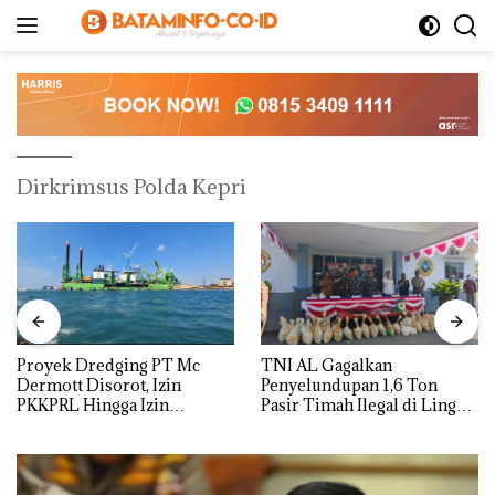
Langsung
ke
konten
Dirkrimsus Polda Kepri
Proyek Dredging PT Mc
TNI AL Gagalkan
Dermott Disorot, Izin
Penyelundupan 1,6 Ton
PKKPRL Hingga Izin
Pasir Timah Ilegal di Lingga,
Lingkungan Dipertanyakan
Disembunyikan di Bawah
Kerambah untuk
Diselundupkan ke Malaysia