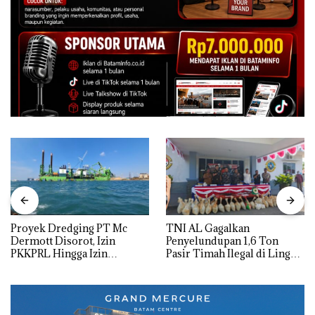
Proyek Dredging PT Mc
TNI AL Gagalkan
Dermott Disorot, Izin
Penyelundupan 1,6 Ton
PKKPRL Hingga Izin
Pasir Timah Ilegal di Lingga,
Lingkungan Dipertanyakan
Disembunyikan di Bawah
Kerambah untuk
Diselundupkan ke Malaysia