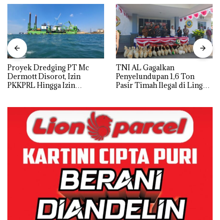
Proyek Dredging PT Mc
TNI AL Gagalkan
Dermott Disorot, Izin
Penyelundupan 1,6 Ton
PKKPRL Hingga Izin
Pasir Timah Ilegal di Lingga,
Lingkungan Dipertanyakan
Disembunyikan di Bawah
Kerambah untuk
Diselundupkan ke Malaysia