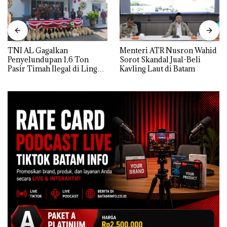
TNI AL Gagalkan
Menteri ATR Nusron Wahid
Penyelundupan 1,6 Ton
Sorot Skandal Jual-Beli
Pasir Timah Ilegal di Lingga,
Kavling Laut di Batam
Disembunyikan di Bawah
Kerambah untuk
Diselundupkan ke Malaysia