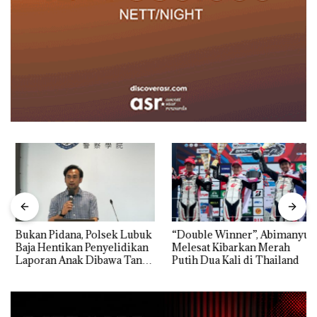
Bukan Pidana, Polsek Lubuk
“Double Winner”, Abimanyu
Baja Hentikan Penyelidikan
Melesat Kibarkan Merah
Laporan Anak Dibawa Tanpa
Putih Dua Kali di Thailand
Izin: Murni Sengketa Hak
Asuh!