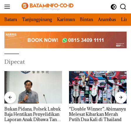
Langsung
ke
konten
Batam
Tanjungpinang
Karimun
Bintan
Anambas
Ling
Dipecat
Bukan Pidana, Polsek Lubuk
“Double Winner”, Abimanyu
Baja Hentikan Penyelidikan
Melesat Kibarkan Merah
Laporan Anak Dibawa Tanpa
Putih Dua Kali di Thailand
Izin: Murni Sengketa Hak
Asuh!