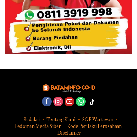
Redaksi
Tentang Kami
SOP Wartawan
Pedoman Media Siber
Kode Perilaku Perusahaan
Disclaimer