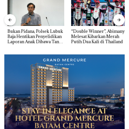
Bukan Pidana, Polsek Lubuk
“Double Winner”, Abimanyu
Baja Hentikan Penyelidikan
Melesat Kibarkan Merah
Laporan Anak Dibawa Tanpa
Putih Dua Kali di Thailand
Izin: Murni Sengketa Hak
Asuh!