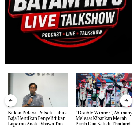
Bukan Pidana, Polsek Lubuk
“Double Winner”, Abimanyu
Baja Hentikan Penyelidikan
Melesat Kibarkan Merah
Laporan Anak Dibawa Tanpa
Putih Dua Kali di Thailand
Izin: Murni Sengketa Hak
Asuh!