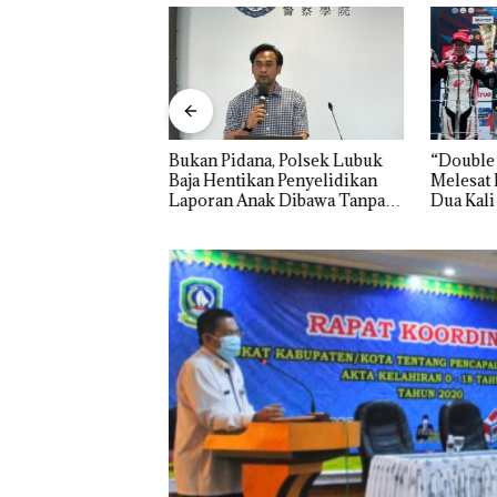
rukan PT
Bukan Pidana, Polsek Lubuk
“Double
Indonesia, KSOP
Baja Hentikan Penyelidikan
Melesat 
am Tegaskan
Laporan Anak Dibawa Tanpa
Dua Kali
da di BP Batam
Izin: Murni Sengketa Hak
Asuh!
Panglima TNI
Kunjungi Kepri,
Amsakar Sambu