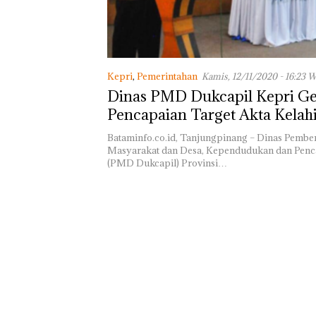
Batam Sebelum
Bertolak ke Lin
Kepri
,
Pemerintahan
Kamis, 12/11/2020 - 16:23 
Dinas PMD Dukcapil Kepri Ge
Pencapaian Target Akta Kelah
Kabupaten/Kota
Bataminfo.co.id, Tanjungpinang – Dinas Pemb
Masyarakat dan Desa, Kependudukan dan Penca
(PMD Dukcapil) Provinsi…