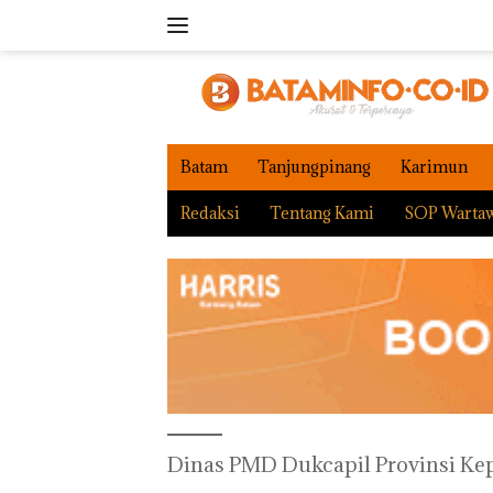
Langsung
ke
konten
Batam
Tanjungpinang
Karimun
Redaksi
Tentang Kami
SOP Warta
Dinas PMD Dukcapil Provinsi Kep