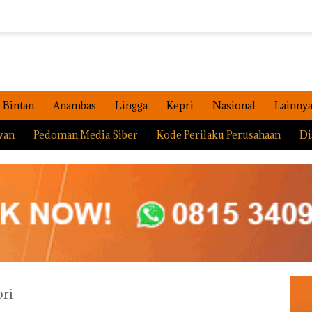
Bintan
Anambas
Lingga
Kepri
Nasional
Lainny
wan
Pedoman Media Siber
Kode Perilaku Perusahaan
Di
ri