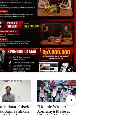
n Pidana, Polsek
“Double Winner”,
Dekan FIKP UMRA
k Baja Hentikan
Abimanyu Melesat
Pengelolaan