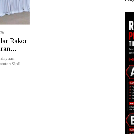
Polisi dan Disparbud
Khusus Batam
Ana
gga
Batam Turun Tangan ‎
Tegaskan Perizinan
Izin
Ada di BP Batam
Hak 
WIB
lar Rakor
iran
erdayaan
tatan Sipil