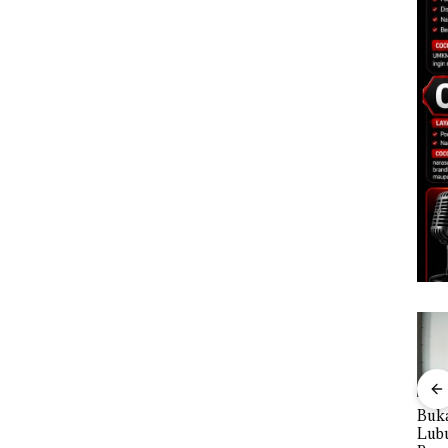
Bisnis Wholesale
‎Soal Pengerukan PT
Buka
 Cuma
Network Catat
McDermott
Lubu