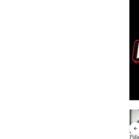
FIKP
Puluhan
Bisnis
‎Soal
Buk
:
Tahun
Wholesale
Pengerukan
Pida