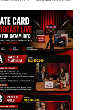
k Dibawa Tanpa
Dua Kali di Thailand
Kepri Harus
: Murni Sengketa
Dibuktikan Secara
Asuh!
Ilmiah, Jangan Sa
Bertentangan den
Konservasi