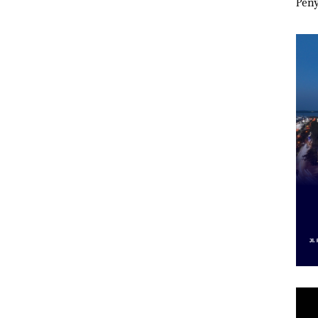
esak
Pertumbuhan
Indonesia, KSOP
Peny
a
Pendapatan Sebesar
Khusus Batam
Ana
12,7% Secara
Tegaskan Perizinan
Izin
Tahunan
Ada di BP Batam
Hak 