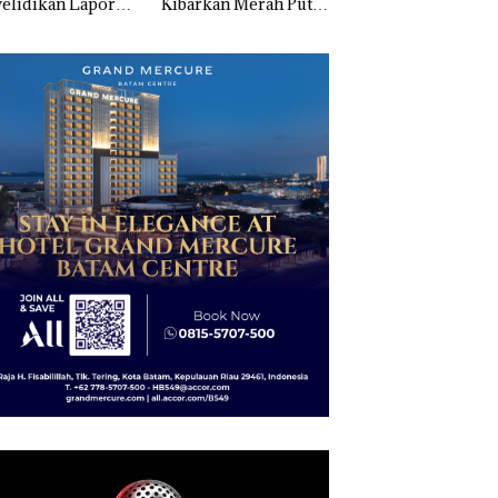
elidikan Laporan
Kibarkan Merah Putih
Sedimentasi Laut 
k Dibawa Tanpa
Dua Kali di Thailand
Kepri Harus
: Murni Sengketa
Dibuktikan Secara
Asuh!
Ilmiah, Jangan Sa
Bertentangan den
Konservasi