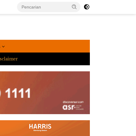
a
sclaimer