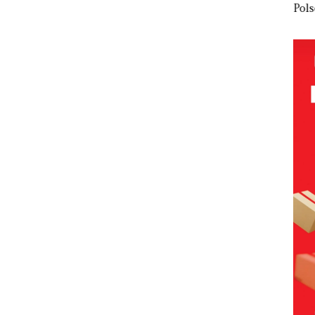
olaan
‘Bodong’
Network
PT
Pols
ntasi
Tapi Cuma
Catat
McDermott
Lubu
 Kepri
Ditegur, LBH
Pertumbuha
Indonesia,
Hen
Desak
n Pendapatan
KSOP
Peny
ikan
Sekolah
Sebesar
Khusus
Lap
Djuwita
12,7% Secara
Batam
Ana
Batam
Tahunan
Tegaskan
Tanp
Segera
Perizinan
Mur
i
Ditutup!
Ada di BP
Sen
tangan
Batam
Hak 
vasi