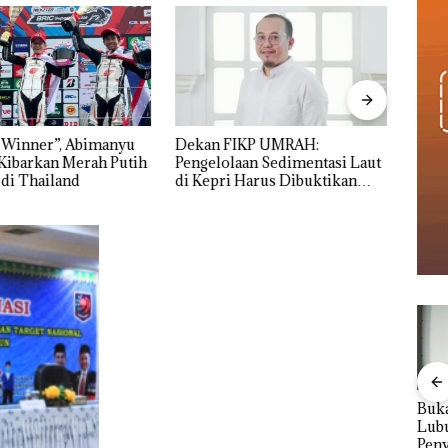
 Winner”, Abimanyu
Dekan FIKP UMRAH:
Pulu
Kibarkan Merah Putih
Pengelolaan Sedimentasi Laut
Cuma
 di Thailand
di Kepri Harus Dibuktikan
Seko
Secara Ilmiah, Jangan Sampai
Ditut
Bertentangan dengan
Konservasi
Viral Promo Spa
‎Soal Pengerukan PT
Buka
Tampilkan Wanita
McDermott
Lubu
t di
Berpakaian Minim,
Indonesia, KSOP
Peny