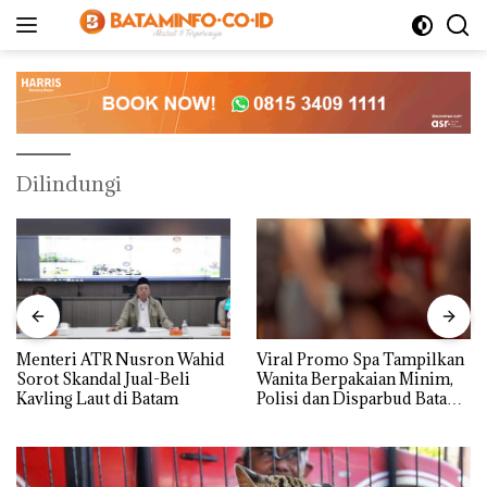
Langsung
ke
konten
Dilindungi
Menteri ATR Nusron Wahid
Viral Promo Spa Tampilkan
Sorot Skandal Jual-Beli
Wanita Berpakaian Minim,
Kavling Laut di Batam
Polisi dan Disparbud Batam
Turun Tangan ‎