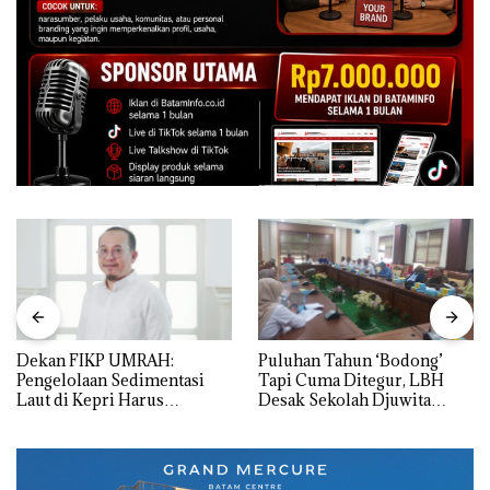
Dekan FIKP UMRAH:
Puluhan Tahun ‘Bodong’
Pengelolaan Sedimentasi
Tapi Cuma Ditegur, LBH
Laut di Kepri Harus
Desak Sekolah Djuwita
Dibuktikan Secara Ilmiah,
Batam Segera Ditutup!
Jangan Sampai Bertentangan
dengan Konservasi