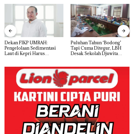
Dekan FIKP UMRAH:
Puluhan Tahun ‘Bodong’
Pengelolaan Sedimentasi
Tapi Cuma Ditegur, LBH
Laut di Kepri Harus
Desak Sekolah Djuwita
Dibuktikan Secara Ilmiah,
Batam Segera Ditutup!
Jangan Sampai Bertentangan
dengan Konservasi