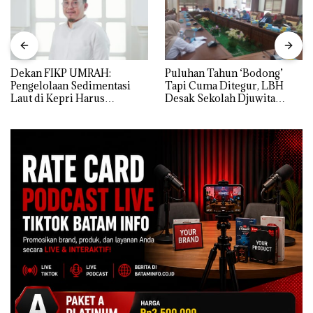
Dekan FIKP UMRAH:
Puluhan Tahun ‘Bodong’
Pengelolaan Sedimentasi
Tapi Cuma Ditegur, LBH
Laut di Kepri Harus
Desak Sekolah Djuwita
Dibuktikan Secara Ilmiah,
Batam Segera Ditutup!
Jangan Sampai Bertentangan
dengan Konservasi