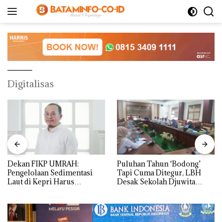
Langsung
ke
konten
Digitalisas
Dekan FIKP UMRAH:
Puluhan Tahun ‘Bodong’
Pengelolaan Sedimentasi
Tapi Cuma Ditegur, LBH
Laut di Kepri Harus
Desak Sekolah Djuwita
Dibuktikan Secara Ilmiah,
Batam Segera Ditutup!
Jangan Sampai Bertentangan
dengan Konservasi