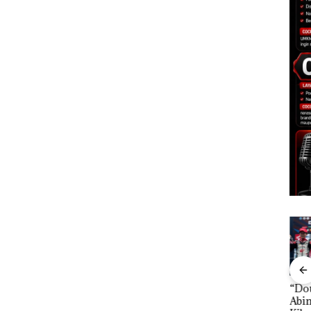
Carolein Dituntut 3
“Double Winner”,
Dek
ARRIS
Tahun Penjara di PN
Abimanyu Melesat
Peng