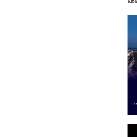
ont
Batam
Kibarkan Merah Putih
Sedi
Dua Kali di Thailand
Kepr
al dan
Dibu
ap
Ilmi
Bert
Kon