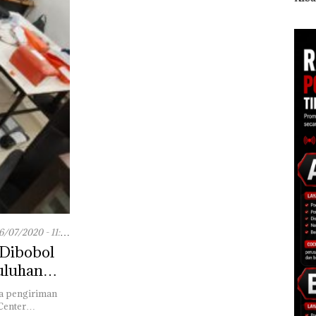
pi
Batam Diproyeksikan
Dua Kali di Thailand
Kepr
Tumbuh hingga 7,4
Dibu
Persen
Ilmi
Bert
Kon
6/07/2020 - 11:54
 Dibobol
uluhan
sa pengiriman
 Center…