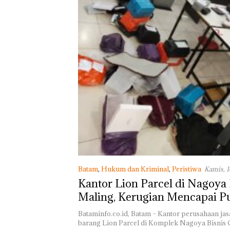
Masih Mulus Ta
Diaspal
Batam
,
Hukum dan Kriminal
,
Peristiwa
Kamis, 1
WIB
Kantor Lion Parcel di Nagoya
Maling, Kerugian Mencapai P
Juta
Bataminfo.co.id, Batam – Kantor perusahaan ja
barang Lion Parcel di Komplek Nagoya Bisnis