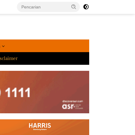
a
sclaimer