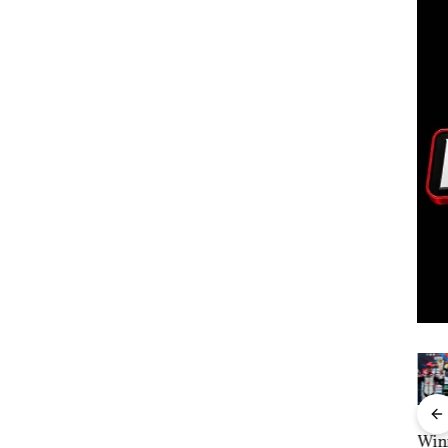
Perayaan
Carolein
“Double
Dek
ale
Ulang Tahun
Dituntut 3
Winner”,
UMR