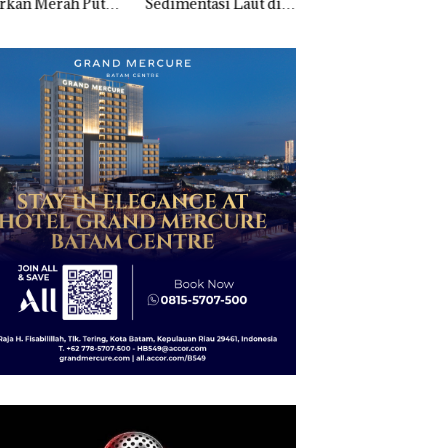
mentasi Laut di
Ditegur, LBH Desak
Pertumbuhan
i Harus
Sekolah Djuwita
Pendapatan Sebesa
ktikan Secara
Batam Segera
12,7% Secara
ah, Jangan Sampai
Ditutup!
Tahunan
entangan dengan
servasi