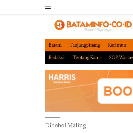
Langsung
ke
konten
Batam
Tanjungpinang
Karimun
Redaksi
Tentang Kami
SOP Warta
Dibobol Maling