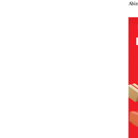
rk
ke-24
Tahun
Abimanyu
Peng
HARRIS
Penjara di PN
Melesat
Sed
mbuha
Resort
Batam
Kibarkan
Laut
apatan
Waterfront
Merah Putih
Har
r
Batam Gelar
Dua Kali di
Dib
Secara
Giveaway
Thailand
Seca
an
Spesial dan
Ilmi
Diskon
Jang
Menginap
Sam
24%
Bert
den
Kon