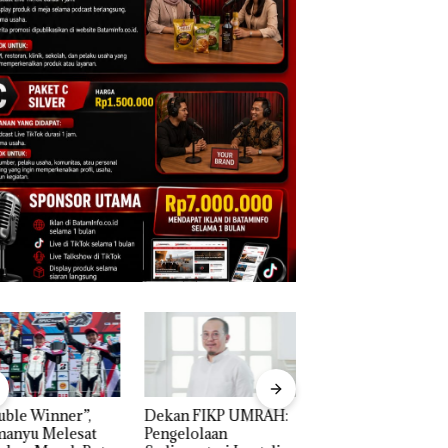
an FIKP UMRAH:
Puluhan Tahun
Bisnis Wholesale
elolaan
‘Bodong’ Tapi Cuma
Network Catat