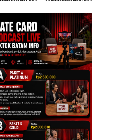
i Harus
Sekolah Djuwita
Pendapatan Sebesa
ktikan Secara
Batam Segera
12,7% Secara
ah, Jangan Sampai
Ditutup!
Tahunan
entangan dengan
servasi