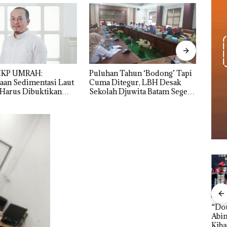
Tahun ‘Bodong’ Tapi
Bisnis Wholesale Network
Pera
tegur, LBH Desak
Catat Pertumbuhan
HARR
Djuwita Batam Segera
Pendapatan Sebesar 12,7%
Bata
Secara Tahunan
dan 
Pemko Menaikkan
“Double Winner”,
Dek
Target Pendapatan
Abimanyu Melesat
Peng
tik,
Daerah, Ekonomi
Kibarkan Merah Putih
Sedi