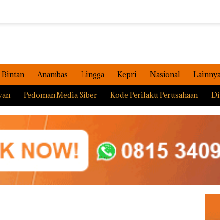
Bintan
Anambas
Lingga
Kepri
Nasional
Lainny
wan
Pedoman Media Siber
Kode Perilaku Perusahaan
Di