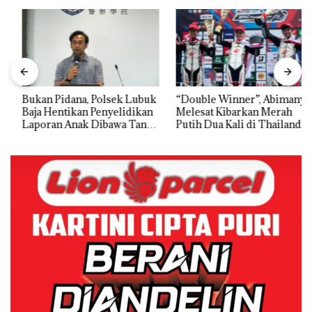
Bukan Pidana, Polsek Lubuk
“Double Winner”, Abimanyu
Baja Hentikan Penyelidikan
Melesat Kibarkan Merah
Laporan Anak Dibawa Tanpa
Putih Dua Kali di Thailand
Izin: Murni Sengketa Hak
Asuh!