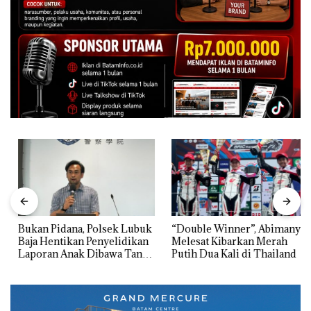
Bukan Pidana, Polsek Lubuk
“Double Winner”, Abimanyu
Baja Hentikan Penyelidikan
Melesat Kibarkan Merah
Laporan Anak Dibawa Tanpa
Putih Dua Kali di Thailand
Izin: Murni Sengketa Hak
Asuh!