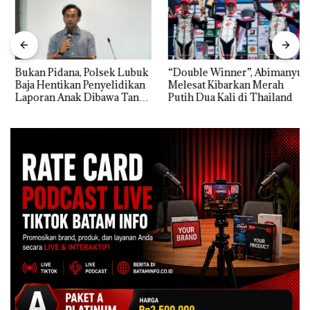
Bukan Pidana, Polsek Lubuk
“Double Winner”, Abimanyu
Baja Hentikan Penyelidikan
Melesat Kibarkan Merah
Laporan Anak Dibawa Tanpa
Putih Dua Kali di Thailand
Izin: Murni Sengketa Hak
Asuh!