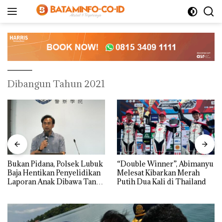
Langsung
ke
konten
Dibangun Tahun 2021
Bukan Pidana, Polsek Lubuk
“Double Winner”, Abimanyu
Baja Hentikan Penyelidikan
Melesat Kibarkan Merah
Laporan Anak Dibawa Tanpa
Putih Dua Kali di Thailand
Izin: Murni Sengketa Hak
Asuh!