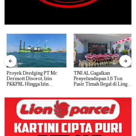
Proyek Dredging PT Mc
TNI AL Gagalkan
Dermott Disorot, Izin
Penyelundupan 1,6 Ton
PKKPRL Hingga Izin
Pasir Timah Ilegal di Lingga,
Lingkungan Dipertanyakan
Disembunyikan di Bawah
Kerambah untuk
Diselundupkan ke Malaysia