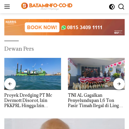
Langsung
ke
konten
Dewan Pers
Proyek Dredging PT Mc
TNI AL Gagalkan
Dermott Disorot, Izin
Penyelundupan 1,6 Ton
PKKPRL Hingga Izin
Pasir Timah Ilegal di Lingga,
Lingkungan Dipertanyakan
Disembunyikan di Bawah
Kerambah untuk
Diselundupkan ke Malaysia