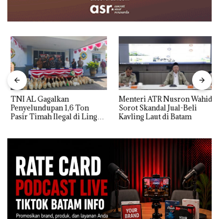
TNI AL Gagalkan
Menteri ATR Nusron Wahid
Penyelundupan 1,6 Ton
Sorot Skandal Jual-Beli
Pasir Timah Ilegal di Lingga,
Kavling Laut di Batam
Disembunyikan di Bawah
Kerambah untuk
Diselundupkan ke Malaysia