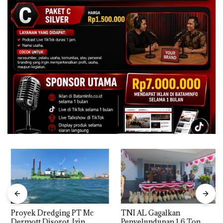
Proyek Dredging PT Mc
TNI AL Gagalkan
Dermott Disorot, Izin
Penyelundupan 1,6 Ton