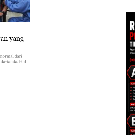
di Batam Center
tas PT
Kemasan Makanan di
Ileg
g
Batam, 2 WNA Masuk
Dis
DPO
Baw
unt
ke M
s normal dari
nda-tanda. Hal…