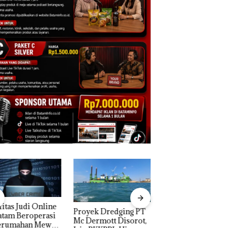
yek Dredging PT
TNI AL Gagalkan
Menteri ATR Nus
ermott Disorot,
Penyelundupan 1,6
Wahid Sorot Skan