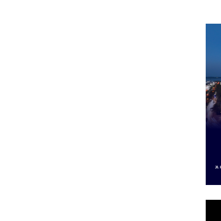
im,
2027, Fokus pada
Izin
di Batam Center
arbud
Penguatan SDM,
Izin
ngan ‎
Infrastruktur, dan
Dip
Pertumbuhan
Ekonomi