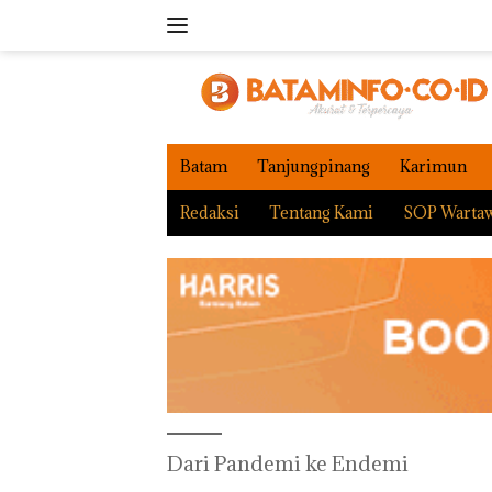
Langsung
ke
konten
Batam
Tanjungpinang
Karimun
Redaksi
Tentang Kami
SOP Warta
Dari Pandemi ke Endemi