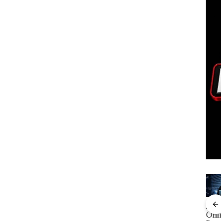
Aktifitas Judi
i ATR
Viral Promo
DPRD
Pro
Online di
n
Spa
Karimun
Dre