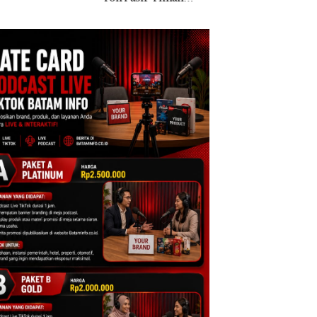
al di Lingga,
di Batam
Polisi dan Dispar
embunyikan di
Batam Turun Tanga
ah Kerambah
uk Diselundupkan
alaysia