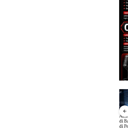
Aktifitas Judi Online
a
DPRD Karimun Gelar
Pro
di Batam Beroperasi
ita
Paripurna KUA-PPAS
Mc D
di Perumahan Mewah