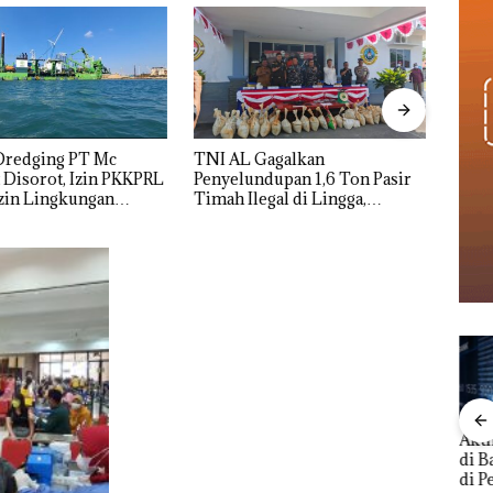
Gagalkan
Menteri ATR Nusron Wahid
Vira
dupan 1,6 Ton Pasir
Sorot Skandal Jual-Beli
Wani
egal di Lingga,
Kavling Laut di Batam
Polis
nyikan di Bawah
Turun
h untuk
dupkan ke Malaysia
Aktifitas Judi Online
ngkap
BNN Bongkar
TNI
di Batam Beroperasi
h
Jaringan Narkoba
Peny
di Perumahan Mewah
ta APH
Modus Vape dan
Ton 