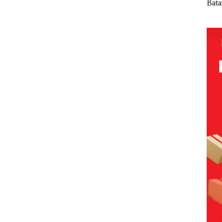
Batam
Sorot
Tampilkan
Gelar
Mc 
Beroperasi
 Jual-
Wanita
Paripurna
Diso
di
vling
Berpakaian
KUA-PPAS
PKK
Perumahan
Minim, Polisi
2027, Fokus
Hing
Mewah di
dan
pada
Lin
Batam
Disparbud
Penguatan
Dip
Center
Batam Turun
SDM,
an
Tangan ‎
Infrastruktur
, dan
Pertumbuha
n Ekonomi