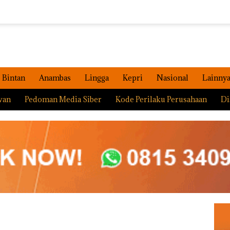
Bintan
Anambas
Lingga
Kepri
Nasional
Lainny
wan
Pedoman Media Siber
Kode Perilaku Perusahaan
Di