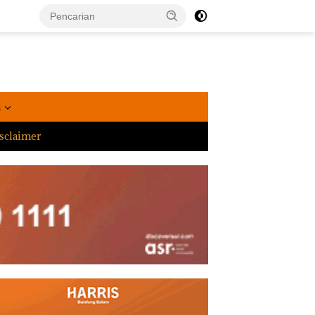
a
sclaimer