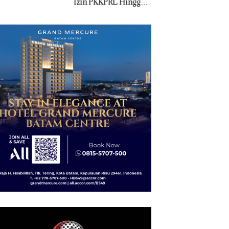
 PKKPRL Hingga
Ton Pasir Timah
Jual-Beli Kavling 
 Lingkungan
Ilegal di Lingga,
di Batam
ertanyakan
Disembunyikan di
Bawah Kerambah
untuk Diselundupkan
ke Malaysia