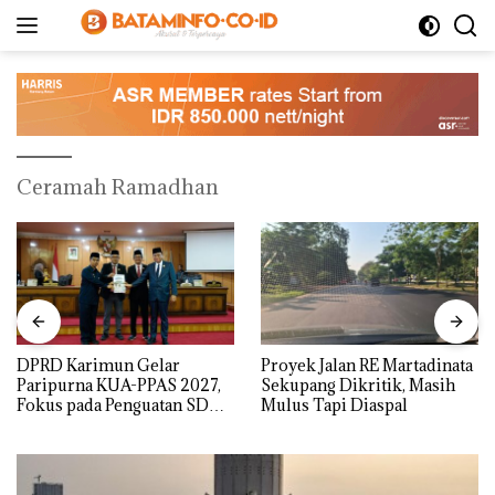
Langsung
ke
konten
Ceramah Ramadhan
Proyek Jalan RE Martadinata
IPK Kota Batam Kawal
Sekupang Dikritik, Masih
Pengusutan Kasus Narkoba
Mulus Tapi Diaspal
di Empat Lokasi, Devin:Cari
dan Usut tuntas Siapa Aktor
Utamanya