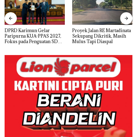
ar
Proyek Jalan RE Martadinata
IPK Kota Batam Kaw
S 2027,
Sekupang Dikritik, Masih
Pengusutan Kasus N
tan SDM,
Mulus Tapi Diaspal
di Empat Lokasi, De
dan Usut tuntas Sia
nomi
Utamanya