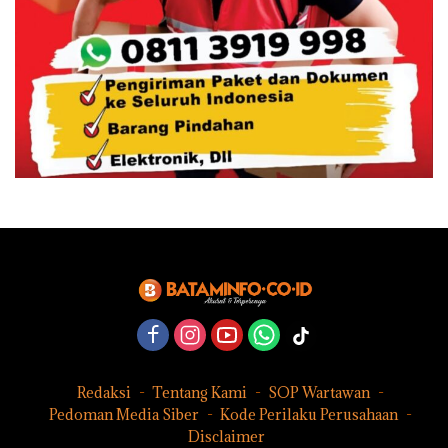
Redaksi
Tentang Kami
SOP Wartawan
Pedoman Media Siber
Kode Perilaku Perusahaan
Disclaimer