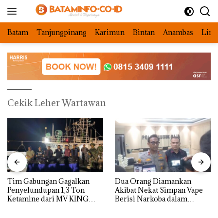
Langsung
ke
konten
Batam
Tanjungpinang
Karimun
Bintan
Anambas
Ling
Cekik Leher Wartawan
Tim Gabungan Gagalkan
Dua Orang Diamankan
Penyelundupan 1,3 Ton
Akibat Nekat Simpan Vape
Ketamine dari MV KING
Berisi Narkoba dalam
Kulkas, Kapolsek: Diedarkan
dengan Harga 2,5