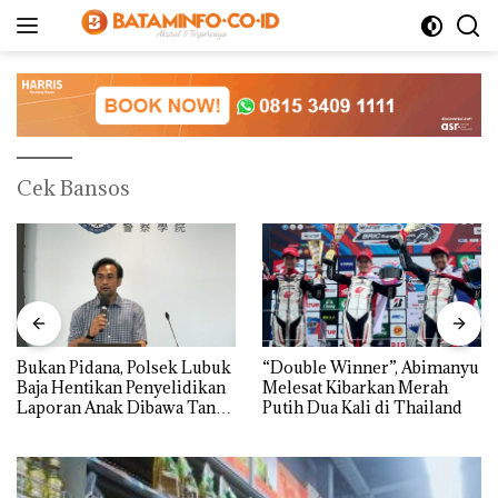
Langsung
ke
konten
Cek Bansos
Bukan Pidana, Polsek Lubuk
“Double Winner”, Abimanyu
Baja Hentikan Penyelidikan
Melesat Kibarkan Merah
Laporan Anak Dibawa Tanpa
Putih Dua Kali di Thailand
Izin: Murni Sengketa Hak
Asuh!