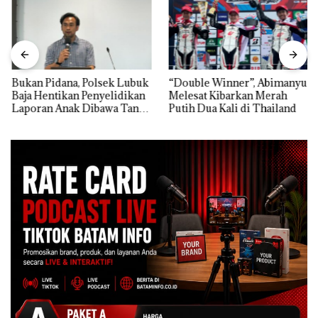
Bukan Pidana, Polsek Lubuk
“Double Winner”, Abimanyu
Baja Hentikan Penyelidikan
Melesat Kibarkan Merah
Laporan Anak Dibawa Tanpa
Putih Dua Kali di Thailand
Izin: Murni Sengketa Hak
Asuh!