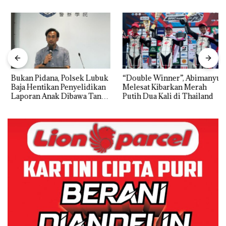
Bukan Pidana, Polsek Lubuk
“Double Winner”, Abimanyu
Baja Hentikan Penyelidikan
Melesat Kibarkan Merah
Laporan Anak Dibawa Tanpa
Putih Dua Kali di Thailand
Izin: Murni Sengketa Hak
Asuh!