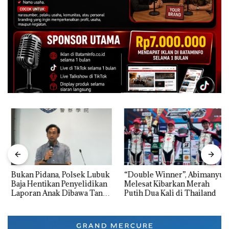
Bukan Pidana, Polsek Lubuk
“Double Winner”, Abimanyu
Baja Hentikan Penyelidikan
Melesat Kibarkan Merah
Laporan Anak Dibawa Tanpa
Putih Dua Kali di Thailand
Izin: Murni Sengketa Hak
Asuh!