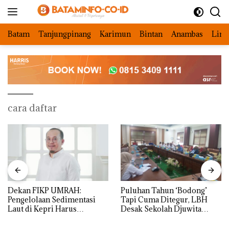
Langsung
ke
konten
Batam
Tanjungpinang
Karimun
Bintan
Anambas
Ling
cara daftar
Dekan FIKP UMRAH:
Puluhan Tahun ‘Bodong’
Pengelolaan Sedimentasi
Tapi Cuma Ditegur, LBH
Laut di Kepri Harus
Desak Sekolah Djuwita
Dibuktikan Secara Ilmiah,
Batam Segera Ditutup!
Jangan Sampai Bertentangan