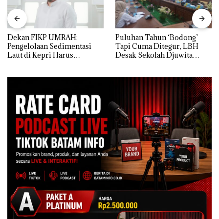
Dekan FIKP UMRAH:
Puluhan Tahun ‘Bodong’
Pengelolaan Sedimentasi
Tapi Cuma Ditegur, LBH
Laut di Kepri Harus
Desak Sekolah Djuwita
Dibuktikan Secara Ilmiah,
Batam Segera Ditutup!
Jangan Sampai Bertentangan
dengan Konservasi