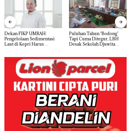
Dekan FIKP UMRAH:
Puluhan Tahun ‘Bodong’
Pengelolaan Sedimentasi
Tapi Cuma Ditegur, LBH
Laut di Kepri Harus
Desak Sekolah Djuwita
Dibuktikan Secara Ilmiah,
Batam Segera Ditutup!
Jangan Sampai Bertentangan
dengan Konservasi