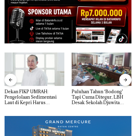
Dekan FIKP UMRAH:
Puluhan Tahun ‘Bodong’
Pengelolaan Sedimentasi
Tapi Cuma Ditegur, LBH
Laut di Kepri Harus
Desak Sekolah Djuwita
Dibuktikan Secara Ilmiah,
Batam Segera Ditutup!
Jangan Sampai Bertentangan
dengan Konservasi